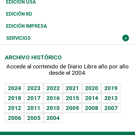
África
Vivienda
Buena Vida
Ciclismo
En Directo
Tecnología
Economía
EDICIÓN USA
Ocenanía
Telecom.
Sociales
Tenis
El Espía
Historia
Revista
EDICIÓN RD
Caribe
Global y variable
Novedades
Olimpismo
Noticiero Poteleche
Martes de tecnología
Deportes
EDICIÓN IMPRESA
Resto del mundo
Economía personal
Podcast Arte Libre
Más deportes
Columnistas
Cambio climático
Opinión
SERVICIOS
Macroeconomía
Mi mascota
Resultados deportivos
Lecturas
Planeta
Efemérides
ARCHIVO HISTÓRICO
Hablando con el pediatra
Línea de hit
Más firmas
Hecho en casa
Cumpleaños
Accede al contenido de Diario Libre año por año
desde el 2004.
Diario de nutrición
BRV
Mundo gamer
RSS
Vida y familia
TBT Deportivo
Guía del dinero
Horóscopos
2024
2023
2022
2021
2020
2019
Eñe
2018
2017
2016
2015
2014
2013
Crucigramas
2012
2011
2010
2009
2008
2007
Celebrando la vida
2006
2005
2004
Sin complejos
En pocas palabras