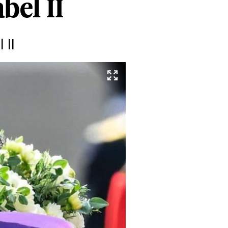
abel II
 II