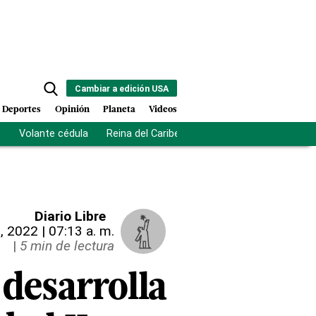
Cambiar a edición USA
Deportes
Opinión
Planeta
Videos
s
Volante cédula
Reina del Caribe
Clausura Juegos Centro
Diario Libre
, 2022 | 07:13 a. m.
|
5 min de lectura
desarrolla