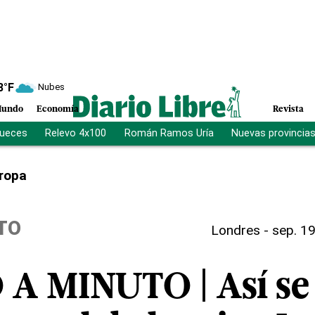
8
°F
Nubes
undo
Economía
Revista
jueces
Relevo 4x100
Román Ramos Uría
Nuevas provincia
ropa
TO
Londres
-
sep. 19
A MINUTO | Así se 