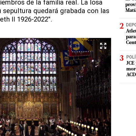
iembros de la familia real. La losa
prov
 sepultura quedará grabada con las
Matí
eth II 1926-2022".
DEP
Atle
para
Cent
POLÍ
JCE 
mord
ACD 