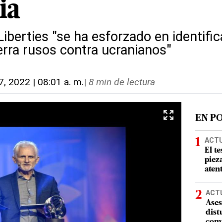
ia
 Liberties "se ha esforzado en identif
rra rusos contra ucranianos"
7, 2022 | 08:01 a. m.
|
8 min de lectura
EN P
ACT
El te
piez
aten
ACT
Ases
dist
comu