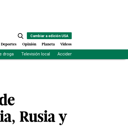
Cambiar a edición USA
Deportes
Opinión
Planeta
Videos
e droga
Televisión local
Accidente Los Ríos
Fuerza antipand
 de
a, Rusia y