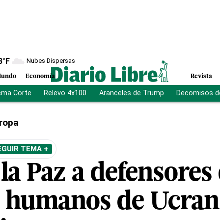
8
°F
Nubes Dispersas
undo
Economía
Revista
ema Corte
Relevo 4x100
Aranceles de Trump
Decomisos d
ropa
EGUIR TEMA +
la Paz a defensores
 humanos de Ucrani