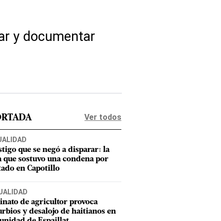
icar y documentar
Ver todos
ORTADA
UALIDAD
stigo que se negó a disparar: la
a que sostuvo una condena por
tado en Capotillo
UALIDAD
inato de agricultor provoca
urbios y desalojo de haitianos en
nidad de Espaillat