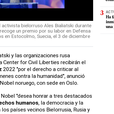
ACT
Ha f
inmi
 activista bielorruso Ales Bialiatski durante
una 
 recoge un premio por su labor en Defensa
 en Estocolmo, Suecia, el 3 de diciembre
iatski y las organizaciones rusa
Center for Civil Liberties recibirán el
z
2022 "por el derecho a criticar al
ímenes contra la humanidad", anunció
 Nobel noruego, con sede en Oslo.
 Nobel "desea honrar a tres destacados
echos humanos
, la democracia y la
 los países vecinos Bielorrusia, Rusia y