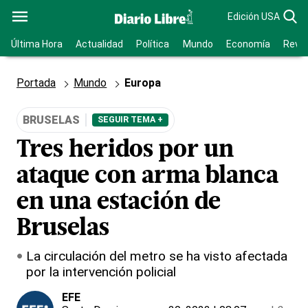
Edición USA
Última Hora
Actualidad
Política
Mundo
Economía
Revis
Portada
Mundo
Europa
BRUSELAS
SEGUIR TEMA +
Tres heridos por un
ataque con arma blanca
en una estación de
Bruselas
La circulación del metro se ha visto afectada
por la intervención policial
EFE