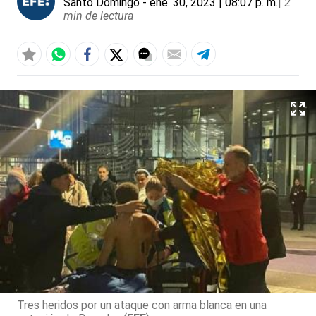
Santo Domingo
- ene. 30, 2023 | 08:07 p. m.
|
2
min de lectura
Tres heridos por un ataque con arma blanca en una