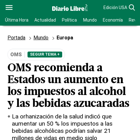
Edición USA
Última Hora
Actualidad
Política
Mundo
Economía
Revis
Portada
Mundo
Europa
OMS
SEGUIR TEMA +
OMS recomienda a
Estados un aumento en
los impuestos al alcohol
y las bebidas azucaradas
La orhanización de la salud indicó que
aumentar un 50 % los impuestos a las
bebidas alcohólicas podrían salvar 21
millones de vidas en medio siglo