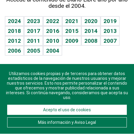
desde el 2004.
Diario de nutrición
BRV
Mundo gamer
RSS
Vida y familia
TBT Deportivo
Guía del dinero
Horóscopos
2024
2023
2022
2021
2020
2019
Eñe
2018
2017
2016
2015
2014
2013
Crucigramas
2012
2011
2010
2009
2008
2007
Celebrando la vida
2006
2005
2004
Sin complejos
En pocas palabras
Utilizamos cookies propias y de terceros para obtener datos
Descarga nuestras aplicaciones para Android, iOS y
Escuchando al corazón
estadísticos de la navegación de nuestros usuarios y mejorar
sistema Huawei.
nuestros servicios. Esto nos permite personalizar el contenido
que ofrecemos y mostrar publicidad relacionada a sus
Economía Personal
intereses. Si continúa navegando, consideramos que acepta su
uso.
Consulta Libre
Acepto el uso de cookies
© 2021 Diario Libre, todos los derechos reservados.
Consulta el
Aviso Legal
. Ponte en
Contacto
con
Más información y Aviso Legal
nosotros y conoce más sobre Diario Libre