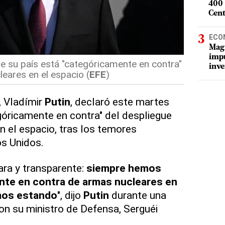
400 
Cent
ECO
Magí
impu
ue su país está "categóricamente en contra"
inve
eares en el espacio (
EFE
)
, Vladímir
Putin
, declaró este martes
góricamente en contra" del despliegue
n el espacio, tras los temores
s Unidos.
ara y transparente:
siempre hemos
te en contra de armas nucleares en
imos estando
", dijo
Putin
durante una
con su ministro de Defensa, Serguéi