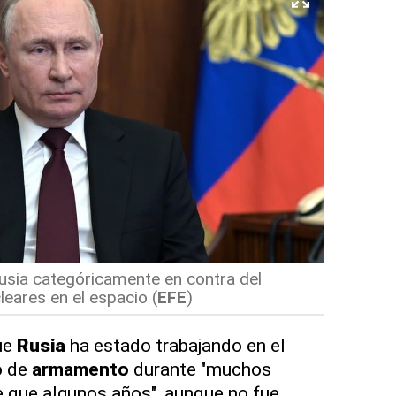
usia categóricamente en contra del
eares en el espacio
(
EFE
)
ue
Rusia
ha estado trabajando en el
o de
armamento
durante "muchos
 que algunos años", aunque no fue