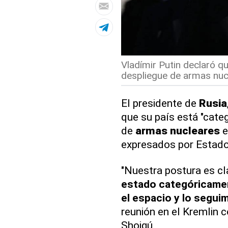
Vladímir Putin declaró q
despliegue de armas nucl
El presidente de
Rusia
que su país está "cate
de
armas nucleares
e
expresados por Estado
"Nuestra postura es cl
estado categóricamen
el espacio y lo segu
reunión en el Kremlin 
Shoigú.