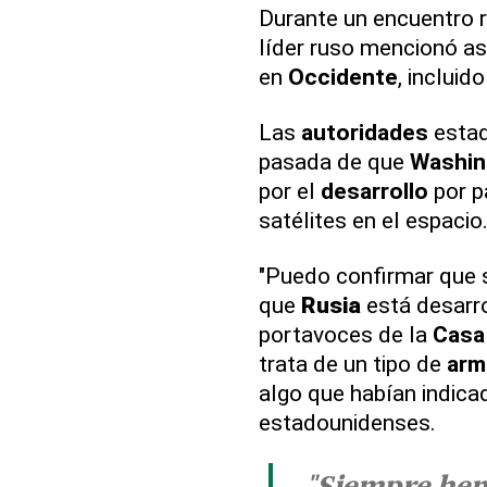
Durante un encuentro re
líder ruso mencionó as
en
Occidente
, incluid
Las
autoridades
estad
pasada de que
Washin
por el
desarrollo
por p
satélites en el espacio
"Puedo confirmar que s
que
Rusia
está desarro
portavoces de la
Casa
trata de un tipo de
arm
algo que habían indic
estadounidenses.