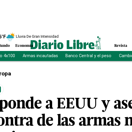
6
°F
Lluvia De Gran Intensidad
undo
Economía
Revista
vo 4x100
Armas incautadas
Banco Central y el peso
Cambio
ropa
sponde a EEUU y as
ontra de las armas 