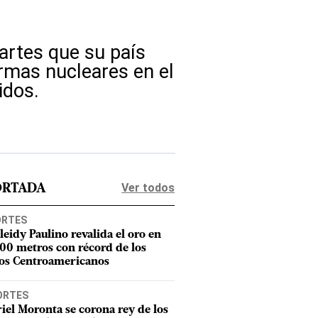
martes que su país
rmas nucleares en el
idos.
Ver todos
ORTADA
ORTES
leidy Paulino revalida el oro en
400 metros con récord de los
os Centroamericanos
ORTES
iel Moronta se corona rey de los