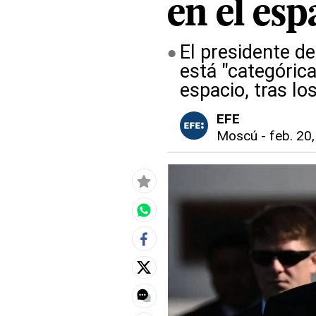
en el esp
El presidente de
está "categóric
espacio, tras l
EFE
Moscú
-
feb. 20,