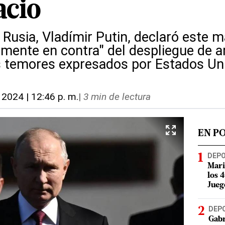
acio
 Rusia, Vladímir Putin, declaró este 
amente en contra" del despliegue de a
os temores expresados por Estados Un
 2024 | 12:46 p. m.
|
3 min de lectura
EN P
DEP
Mari
los 
Jueg
DEP
Gabr