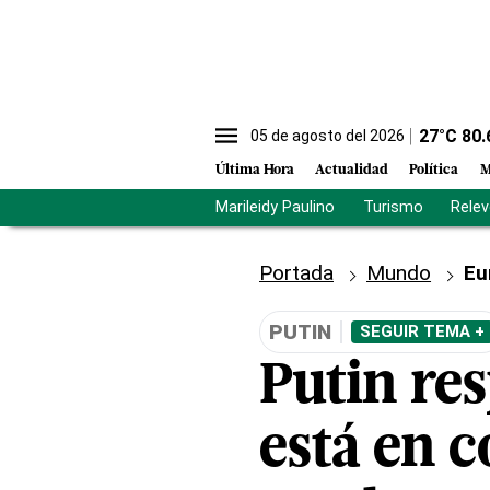
27
°C
80.
05 de agosto del 2026
Última Hora
Actualidad
Política
M
Marileidy Paulino
Turismo
Rele
Portada
Mundo
Eu
PUTIN
SEGUIR TEMA +
Putin re
está en c