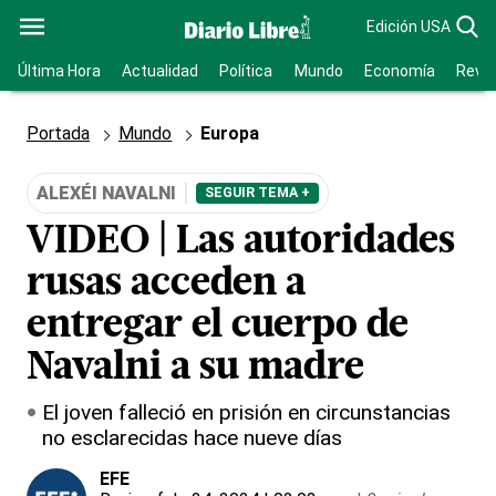
Edición USA
Última Hora
Actualidad
Política
Mundo
Economía
Revis
Portada
Mundo
Europa
ALEXÉI NAVALNI
SEGUIR TEMA +
VIDEO | Las autoridades
rusas acceden a
entregar el cuerpo de
Navalni a su madre
El joven falleció en prisión en circunstancias
no esclarecidas hace nueve días
EFE