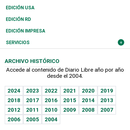
Reportajes
África
Vivienda
Buena Vida
Ciclismo
En Directo
Tecnología
Economía
EDICIÓN USA
Ocenanía
Telecom.
Sociales
Tenis
El Espía
Historia
Revista
EDICIÓN RD
Caribe
Global y variable
Novedades
Olimpismo
Noticiero Poteleche
Martes de tecnología
Deportes
EDICIÓN IMPRESA
Resto del mundo
Economía personal
Podcast Arte Libre
Más deportes
Columnistas
Cambio climático
Opinión
SERVICIOS
Macroeconomía
Mi mascota
Resultados deportivos
Lecturas
Planeta
Efemérides
ARCHIVO HISTÓRICO
Hablando con el pediatra
Línea de hit
Más firmas
Hecho en casa
Cumpleaños
Accede al contenido de Diario Libre año por año
desde el 2004.
Diario de nutrición
BRV
Mundo gamer
RSS
Vida y familia
TBT Deportivo
Guía del dinero
Horóscopos
2024
2023
2022
2021
2020
2019
Eñe
2018
2017
2016
2015
2014
2013
Crucigramas
2012
2011
2010
2009
2008
2007
Celebrando la vida
2006
2005
2004
Sin complejos