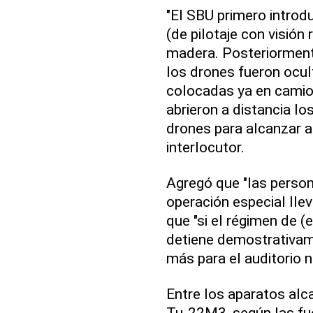
"El SBU primero intro
(de pilotaje con visió
madera. Posteriormente,
los drones fueron ocul
colocadas ya en camio
abrieron a distancia lo
drones para alcanzar a
interlocutor.
Agregó que "las person
operación especial ll
que "si el régimen de (
detiene demostrativame
más para el auditorio n
Entre los aparatos alc
Tu-22M3, según las fu