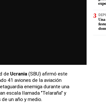
expe
DEP
Una 
fest
dom
ad de
Ucrania
(SBU) afirmó este
do 41 aviones de la aviación
 retaguardia enemiga durante una
ran escala llamada "Telaraña" y
 de un año y medio.