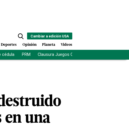
Cambiar a edición USA
Deportes
Opinión
Planeta
Videos
e cédula
PRM
Clausura Juegos Centroamericanos
De la Es
destruido
s en una