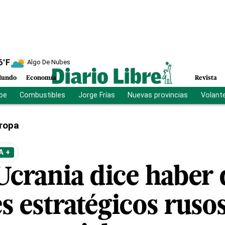
6
°F
Algo De Nubes
undo
Economía
Revista
ibe
Combustibles
Jorge Frías
Nuevas provincias
Volant
ropa
A +
Ucrania dice haber 
s estratégicos ruso