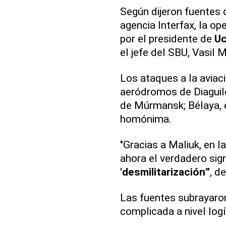
Según dijeron fuentes 
agencia Interfax, la o
por el presidente de
Uc
el jefe del SBU, Vasil M
Los ataques a la aviac
aeródromos de Diaguilev
de Múrmansk; Bélaya, en
homónima.
"Gracias a Maliuk, en 
ahora el verdadero sign
'
desmilitarización
'", 
Las fuentes subrayaro
complicada a nivel logí