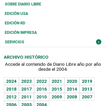
José Boquete
Asia
Consumo
Belleza
Golf
Editorial
Clima
Mundo
SOBRE DIARIO LIBRE
Reportajes
África
Vivienda
Buena Vida
Ciclismo
De buena tinta
Tecnología
Economía
EDICIÓN USA
Ocenanía
Telecom.
Sociales
Tenis
En Directo
Historia
Revista
EDICIÓN RD
Caribe
Global y variable
Novedades
Olimpismo
Frente al Statu Quo
Despertando al gigante
Deportes
EDICIÓN IMPRESA
Resto del mundo
Economía personal
Podcast Arte Libre
Más deportes
El Espía
Cambio climático
Opinión
SERVICIOS
Macroeconomía
Mi mascota
Resultados deportivos
Noticiero Poteleche
Planeta
Efemérides
ARCHIVO HISTÓRICO
Hablando con el pediatra
Línea de hit
Columnistas
Hecho en casa
Cumpleaños
Accede al contenido de Diario Libre año por año
desde el 2004.
Diario de nutrición
Libreta deportiva
Lecturas
Mundo gamer
RSS
Vida y familia
BRV
Más firmas
Guía del dinero
Horóscopos
2024
2023
2022
2021
2020
2019
Eñe
TBT Deportivo
2018
2017
2016
2015
2014
2013
Juegos
2012
2011
2010
2009
2008
2007
Celebrando la vida
2006
2005
2004