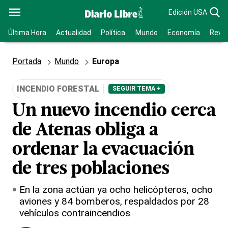
Edición USA
Última Hora
Actualidad
Política
Mundo
Economía
Revis
Portada
Mundo
Europa
INCENDIO FORESTAL
SEGUIR TEMA +
Un nuevo incendio cerca
de Atenas obliga a
ordenar la evacuación
de tres poblaciones
En la zona actúan ya ocho helicópteros, ocho
aviones y 84 bomberos, respaldados por 28
vehículos contraincendios