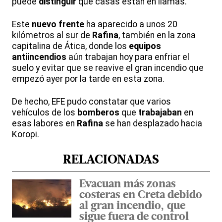
puede
distinguir
qué casas están en llamas.
Este
nuevo frente
ha aparecido a unos 20
kilómetros al sur de
Rafina
, también en la zona
capitalina de Ática, donde los
equipos
antiincendios
aún trabajan hoy para enfriar el
suelo y evitar que se reavive el gran incendio que
empezó ayer por la tarde en esta zona.
De hecho, EFE pudo constatar que varios
vehículos de los
bomberos
que
trabajaban
en
esas labores en
Rafina
se han desplazado hacia
Koropi.
RELACIONADAS
Evacuan más zonas
costeras en Creta debido
al gran incendio, que
sigue fuera de control