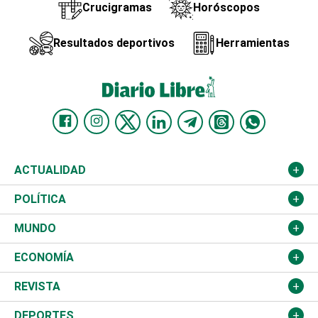
Crucigramas
Horóscopos
Resultados deportivos
Herramientas
ACTUALIDAD
Nacional
POLÍTICA
Ciudad
Partidos
MUNDO
Educación
JCE
Estados Unidos
ECONOMÍA
Salud
TSE
América Latina
Finanzas
REVISTA
Justicia
Congreso Nacional
Haití
Turismo
Música
DEPORTES