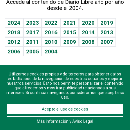
Accede al contenido de Diario Libre año por año
desde el 2004.
Diario de nutrición
BRV
Mundo gamer
RSS
Vida y familia
TBT Deportivo
Guía del dinero
Horóscopos
2024
2023
2022
2021
2020
2019
Eñe
2018
2017
2016
2015
2014
2013
Crucigramas
2012
2011
2010
2009
2008
2007
Celebrando la vida
2006
2005
2004
Sin complejos
En pocas palabras
Utilizamos cookies propias y de terceros para obtener datos
Descarga nuestras aplicaciones para Android, iOS y
Escuchando al corazón
estadísticos de la navegación de nuestros usuarios y mejorar
sistema Huawei.
nuestros servicios. Esto nos permite personalizar el contenido
que ofrecemos y mostrar publicidad relacionada a sus
Economía Personal
intereses. Si continúa navegando, consideramos que acepta su
uso.
Consulta Libre
Acepto el uso de cookies
© 2021 Diario Libre, todos los derechos reservados.
Consulta el
Aviso Legal
. Ponte en
Contacto
con
Más información y Aviso Legal
nosotros y conoce más sobre Diario Libre