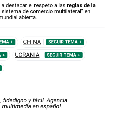
ó a destacar el respeto a las
reglas de la
l sistema de comercio multilateral” en
undial abierta.
CHINA
TEMA +
SEGUIR TEMA +
UCRANIA
 +
SEGUIR TEMA +
 fidedigno y fácil. Agencia
s multimedia en español.