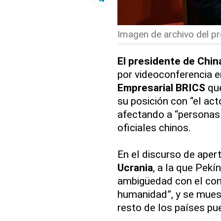
Imagen de archivo del pre
El presidente de China
por videoconferencia e
Empresarial BRICS
que
su posición con “el ac
afectando a “personas
oficiales chinos.
En el discurso de aper
Ucrania
, a la que Pek
ambigüedad con el conf
humanidad”, y se muest
resto de los países p