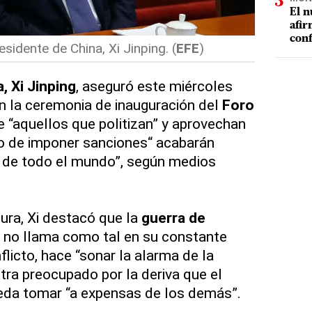
El n
afir
conf
sidente de China, Xi Jinping. (
EFE
)
, Xi Jinping
, aseguró este miércoles
n la ceremonia de inauguración del
Foro
 “aquellos que politizan” y aprovechan
to de imponer sanciones“ acabarán
 de todo el mundo”, según medios
tura, Xi destacó que la
guerra de
ín no llama como tal en su constante
licto, hace “sonar la alarma de la
ra preocupado por la deriva que el
ueda tomar “a expensas de los demás”.