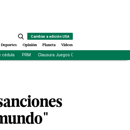
Cambiar a edición USA
Deportes
Opinión
Planeta
Videos
e cédula
PRM
Clausura Juegos Centroamericanos
De la Es
sanciones
 mundo"