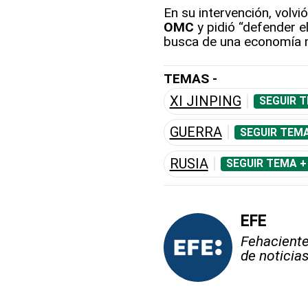
En su intervención, volvi
OMC
y pidió “defender e
busca de una economía m
TEMAS -
XI JINPING
SEGUIR 
GUERRA
SEGUIR TEMA
RUSIA
SEGUIR TEMA +
EFE
Fehaciente,
de noticia