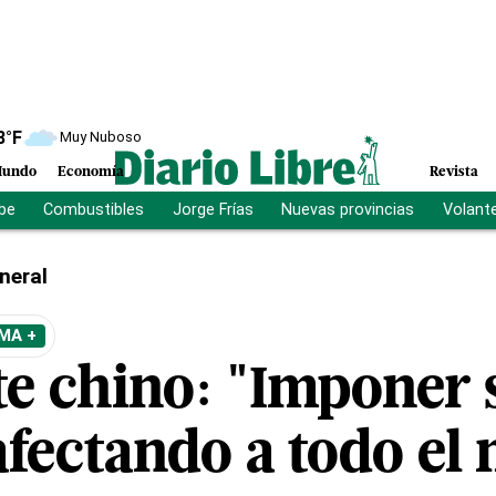
8
°F
Muy Nuboso
undo
Economía
Revista
ibe
Combustibles
Jorge Frías
Nuevas provincias
Volant
neral
MA +
te chino: "Imponer 
afectando a todo el