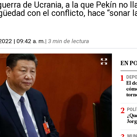
uerra de Ucrania, a la que Pekín no l
üedad con el conflicto, hace “sonar l
 2022 | 09:42 a. m.
|
3 min de lectura
EN P
DEP
El d
cómo
torn
POLÍ
¿Qué
Jorg
MUN