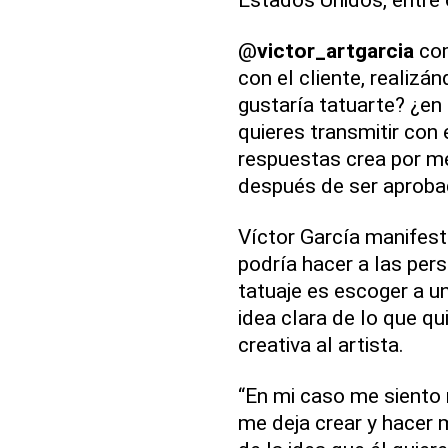
@
victor_artgarcia
com
con el cliente, realizá
gustaría tatuarte? ¿en
quieres transmitir con 
respuestas crea por me
después de ser aprobada 
Víctor García manifes
podría hacer a las per
tatuaje es escoger a u
idea clara de lo que qu
creativa al artista.
“En mi caso me siento
me deja crear y hacer 