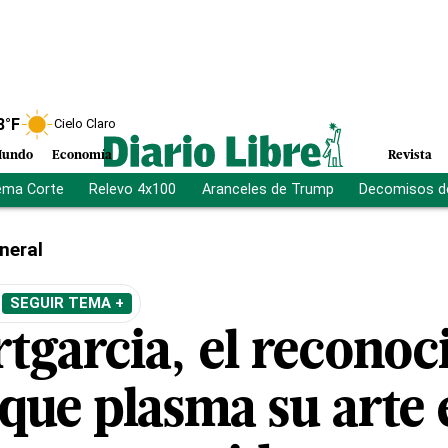
8
°F
Cielo Claro
undo
Economía
Revista
ema Corte
Relevo 4x100
Aranceles de Trump
Decomisos d
neral
SEGUIR TEMA +
tgarcia, el reconoc
que plasma su arte e