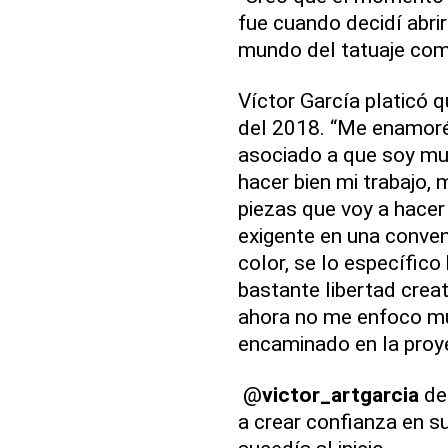
fue cuando decidí abri
mundo del tatuaje com
Víctor García platicó 
del 2018. “Me enamoré
asociado a que soy mu
hacer bien mi trabajo, m
piezas que voy a hace
exigente en una conven
color, se lo específico
bastante libertad creat
ahora no me enfoco mu
encaminado en la proye
@
victor_artgarcia
det
a crear confianza en s