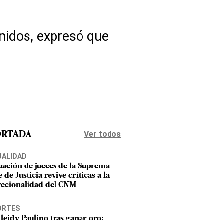
Unidos, expresó que
Ver todos
ORTADA
UALIDAD
uación de jueces de la Suprema
 de Justicia revive críticas a la
recionalidad del CNM
ORTES
leidy Paulino tras ganar oro: