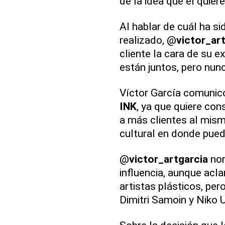
de la idea que él quiere
Al hablar de cuál ha si
realizado, @
victor_ar
cliente la cara de su e
están juntos, pero nunc
Víctor García comunicó
INK
, ya que quiere con
a más clientes al mis
cultural en donde pueda
@
victor_artgarcia
nom
influencia, aunque ac
artistas plásticos, per
Dimitri Samoin y Niko 