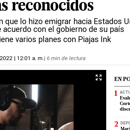
as reconocidos
ón que lo hizo emigrar hacia Estados 
 acuerdo con el gobierno de su país
ene varios planes con Piajas Ink
 2022 | 12:01 a. m.
|
6 min de lectura
EN P
ACT
Eval
Corte
disc
DEP
Mari