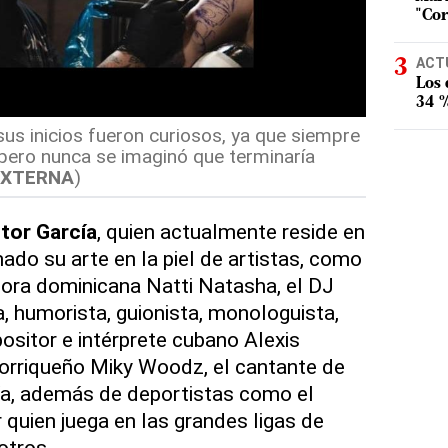
"Cor
ACT
Los
34 %
sus inicios fueron curiosos, ya que siempre
, pero nunca se imaginó que terminaría
EXTERNA
)
tor García
, quien actualmente reside en
ado su arte en la piel de artistas, como
ora dominicana Natti Natasha, el DJ
ta, humorista, guionista, monologuista,
ositor e intérprete cubano Alexis
torriqueño Miky Woodz, el cantante de
a, además de deportistas como el
 quien juega en las grandes ligas de
otros.