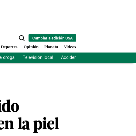
Cambiar a edición USA
Deportes
Opinión
Planeta
Videos
e droga
Televisión local
Accidente Los Ríos
Fuerza antipand
ido
n la piel