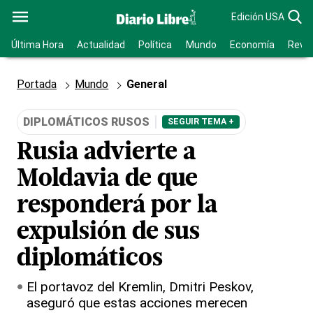
Edición USA
Última Hora
Actualidad
Política
Mundo
Economía
Revis
Portada
Mundo
General
DIPLOMÁTICOS RUSOS
SEGUIR TEMA +
Rusia advierte a
Moldavia de que
responderá por la
expulsión de sus
diplomáticos
El portavoz del Kremlin, Dmitri Peskov,
aseguró que estas acciones merecen