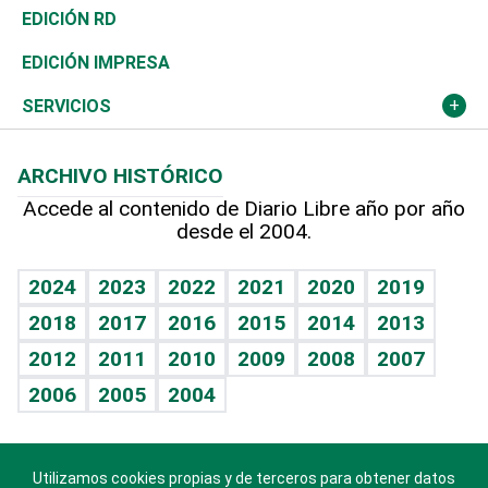
Ocenanía
Telecom.
Sociales
Tenis
El Espía
Historia
Revista
EDICIÓN RD
Caribe
Global y variable
Novedades
Olimpismo
Noticiero Poteleche
Martes de tecnología
Deportes
EDICIÓN IMPRESA
Resto del mundo
Economía personal
Podcast Arte Libre
Más deportes
Columnistas
Cambio climático
Opinión
SERVICIOS
Macroeconomía
Mi mascota
Resultados deportivos
Lecturas
Planeta
Efemérides
ARCHIVO HISTÓRICO
Hablando con el pediatra
Línea de hit
Más firmas
Hecho en casa
Cumpleaños
Accede al contenido de Diario Libre año por año
desde el 2004.
Diario de nutrición
BRV
Mundo gamer
RSS
Vida y familia
TBT Deportivo
Guía del dinero
Horóscopos
2024
2023
2022
2021
2020
2019
Eñe
2018
2017
2016
2015
2014
2013
Crucigramas
2012
2011
2010
2009
2008
2007
Celebrando la vida
2006
2005
2004
Sin complejos
En pocas palabras
Utilizamos cookies propias y de terceros para obtener datos
Descarga nuestras aplicaciones para Android, iOS y