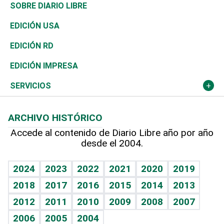
José Boquete
Asia
Consumo
Belleza
Golf
De buena tinta
Clima
Mundo
SOBRE DIARIO LIBRE
Reportajes
África
Vivienda
Buena Vida
Ciclismo
En Directo
Tecnología
Economía
EDICIÓN USA
Ocenanía
Telecom.
Sociales
Tenis
El Espía
Historia
Revista
EDICIÓN RD
Caribe
Global y variable
Novedades
Olimpismo
Noticiero Poteleche
Martes de tecnología
Deportes
EDICIÓN IMPRESA
Resto del mundo
Economía personal
Podcast Arte Libre
Más deportes
Columnistas
Cambio climático
Opinión
SERVICIOS
Macroeconomía
Mi mascota
Resultados deportivos
Lecturas
Planeta
Efemérides
ARCHIVO HISTÓRICO
Hablando con el pediatra
Línea de hit
Más firmas
Hecho en casa
Cumpleaños
Accede al contenido de Diario Libre año por año
desde el 2004.
Diario de nutrición
BRV
Mundo gamer
RSS
Vida y familia
TBT Deportivo
Guía del dinero
Horóscopos
2024
2023
2022
2021
2020
2019
Eñe
2018
2017
2016
2015
2014
2013
Crucigramas
2012
2011
2010
2009
2008
2007
Celebrando la vida
2006
2005
2004
Sin complejos