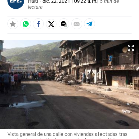
Haití
- dic. 22, 2021 | 09:22 a. m.
|
5 min de
lectura
Vista general de una calle con viviendas afectadas tras