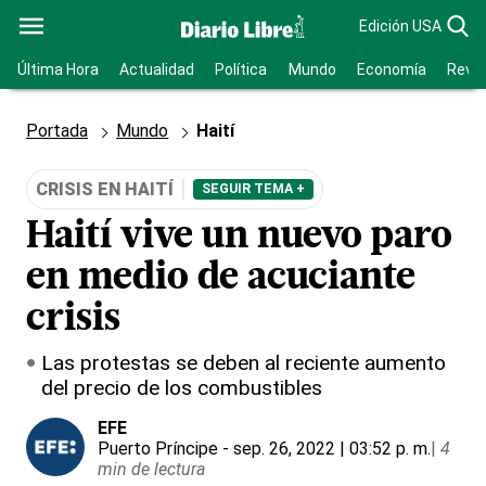
Edición USA
Última Hora
Actualidad
Política
Mundo
Economía
Revis
Portada
Mundo
Haití
CRISIS EN HAITÍ
SEGUIR TEMA +
Haití vive un nuevo paro
en medio de acuciante
crisis
Las protestas se deben al reciente aumento
del precio de los combustibles
EFE
Puerto Príncipe
- sep. 26, 2022 | 03:52 p. m.
|
4
min de lectura