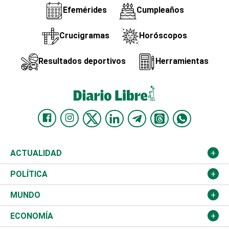
Efemérides
Cumpleaños
Crucigramas
Horóscopos
Resultados deportivos
Herramientas
ACTUALIDAD
Nacional
POLÍTICA
Ciudad
Partidos
MUNDO
Educación
JCE
Estados Unidos
ECONOMÍA