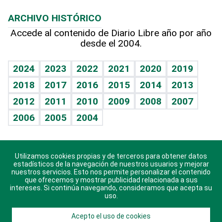
Macroeconomía
Mi mascota
Resultados deportivos
Lecturas
Planeta
Efemérides
ARCHIVO HISTÓRICO
Hablando con el pediatra
Línea de hit
Más firmas
Hecho en casa
Cumpleaños
Accede al contenido de Diario Libre año por año
desde el 2004.
Diario de nutrición
BRV
Mundo gamer
RSS
Vida y familia
TBT Deportivo
Guía del dinero
Horóscopos
2024
2023
2022
2021
2020
2019
Eñe
2018
2017
2016
2015
2014
2013
Crucigramas
2012
2011
2010
2009
2008
2007
Celebrando la vida
2006
2005
2004
Sin complejos
En pocas palabras
Utilizamos cookies propias y de terceros para obtener datos
Descarga nuestras aplicaciones para Android, iOS y
Escuchando al corazón
estadísticos de la navegación de nuestros usuarios y mejorar
sistema Huawei.
nuestros servicios. Esto nos permite personalizar el contenido
que ofrecemos y mostrar publicidad relacionada a sus
Economía Personal
intereses. Si continúa navegando, consideramos que acepta su
uso.
Consulta Libre
Acepto el uso de cookies