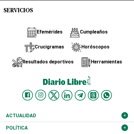
SERVICIOS
Efemérides
Cumpleaños
Crucigramas
Horóscopos
Resultados deportivos
Herramientas
ACTUALIDAD
Nacional
POLÍTICA