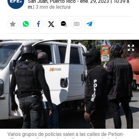
San Juan, Puerto Rico
- ene. 29, 2023 | 10:39 a.
m.
|
3 min de lectura
Varios grupos de policías salen a las calles de Petion-