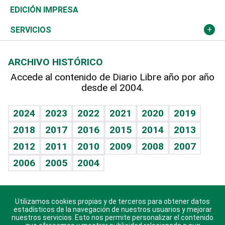
Caribe
Global y variable
Novedades
Olimpismo
Noticiero Poteleche
Martes de tecnología
Deportes
EDICIÓN IMPRESA
Resto del mundo
Economía personal
Podcast Arte Libre
Más deportes
Columnistas
Cambio climático
Opinión
SERVICIOS
Macroeconomía
Mi mascota
Resultados deportivos
Lecturas
Planeta
Efemérides
ARCHIVO HISTÓRICO
Hablando con el pediatra
Línea de hit
Más firmas
Hecho en casa
Cumpleaños
Accede al contenido de Diario Libre año por año
desde el 2004.
Diario de nutrición
BRV
Mundo gamer
RSS
Vida y familia
TBT Deportivo
Guía del dinero
Horóscopos
2024
2023
2022
2021
2020
2019
Eñe
2018
2017
2016
2015
2014
2013
Crucigramas
2012
2011
2010
2009
2008
2007
Celebrando la vida
2006
2005
2004
Sin complejos
En pocas palabras
Utilizamos cookies propias y de terceros para obtener datos
Descarga nuestras aplicaciones para Android, iOS y
Escuchando al corazón
estadísticos de la navegación de nuestros usuarios y mejorar
sistema Huawei.
nuestros servicios. Esto nos permite personalizar el contenido