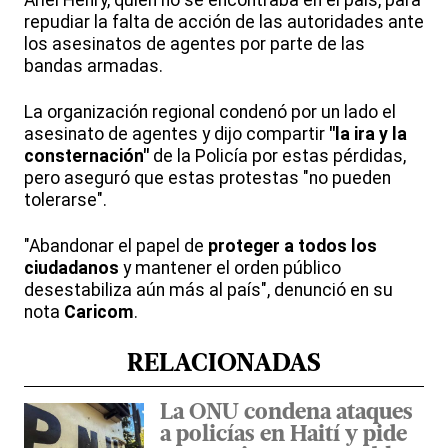
Ariel Henry, quien no se encontraba en el país, para
repudiar la falta de acción de las autoridades ante
los asesinatos de agentes por parte de las
bandas armadas.
La organización regional condenó por un lado el
asesinato de agentes y dijo compartir
"la ira y la
consternación"
de la Policía por estas pérdidas,
pero aseguró que estas protestas "no pueden
tolerarse".
"Abandonar el papel de
proteger a todos los
ciudadanos
y mantener el orden público
desestabiliza aún más al país", denunció en su
nota
Caricom
.
RELACIONADAS
La ONU condena ataques
a policías en Haití y pide