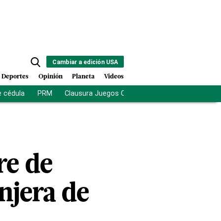
Cambiar a edición USA
Deportes
Opinión
Planeta
Videos
e cédula
PRM
Clausura Juegos Centroamericanos
De la Es
re de
njera de