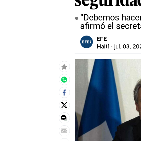
segurida
"Debemos hacer 
afirmó el secret
EFE
Haití
-
jul. 03, 2