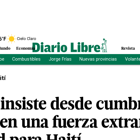
6
°F
Cielo Claro
undo
Economía
Revista
ibe
Combustibles
Jorge Frías
Nuevas provincias
Volant
ití
 insiste desde cumb
en una fuerza extra