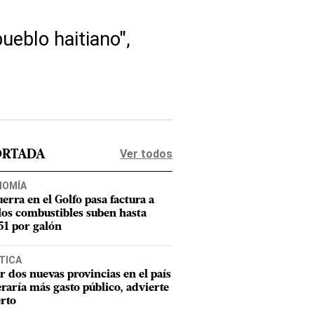
eblo haitiano",
Ver todos
ORTADA
NOMÍA
uerra en el Golfo pasa factura a
los combustibles suben hasta
1 por galón
TICA
r dos nuevas provincias en el país
raría más gasto público, advierte
rto