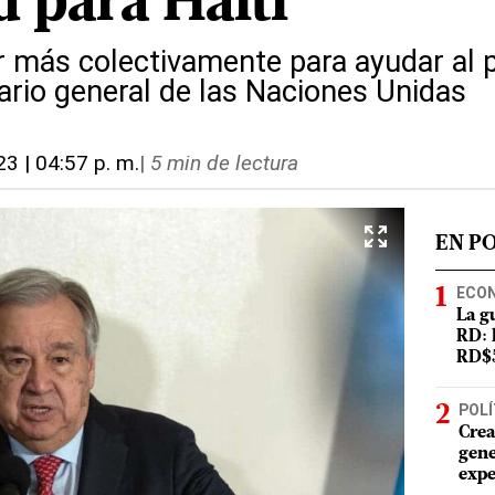
d para Haití
más colectivamente para ayudar al pu
ario general de las Naciones Unidas
023 | 04:57 p. m.
|
5 min de lectura
EN P
ECO
La g
RD: 
RD$5
POLÍ
Crea
gene
expe