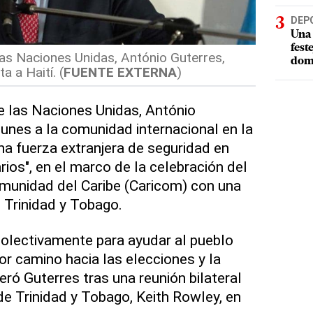
DEP
Una 
fest
 las Naciones Unidas, António Guterres,
dom
a a Haití. (
FUENTE EXTERNA
)
de las Naciones Unidas, António
 lunes a la comunidad internacional en la
a fuerza extranjera de seguridad en
arios", en el marco de la celebración del
omunidad del Caribe (Caricom) con una
 Trinidad y Tobago.
lectivamente para ayudar al pueblo
jor camino hacia las elecciones y la
veró Guterres tras una reunión bilateral
de Trinidad y Tobago, Keith Rowley, en