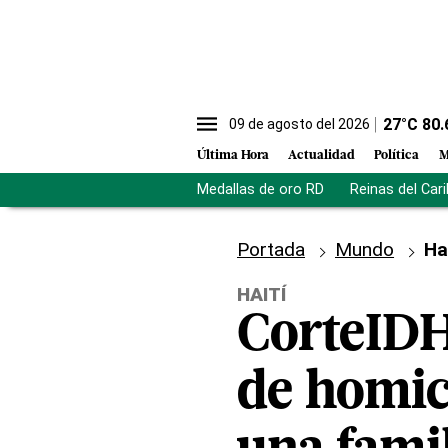
27
°C
80.
09 de agosto del 2026
Última Hora
Actualidad
Política
M
Medallas de oro RD
Reinas del Car
Portada
Mundo
Ha
HAITÍ
CorteIDH
de homici