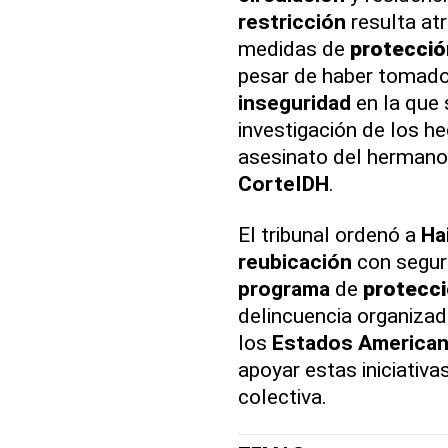
restricción
resulta atr
medidas de
protecció
pesar de haber tomado
inseguridad
en la que 
investigación de los he
asesinato del herman
CorteIDH
.
El tribunal ordenó a
Hai
reubicación
con seguri
programa
de
protecc
delincuencia organizad
los
Estados America
apoyar estas iniciativa
colectiva.