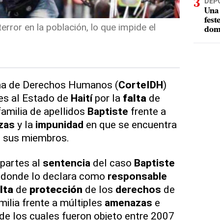
DEP
Una 
fest
rror en la población, lo que impide el
dom
ana de Derechos Humanos (
CorteIDH
)
es al Estado de
Haití
por la
falta
de
familia de apellidos
Baptiste
frente a
zas
y la
impunidad
en que se encuentra
 sus miembros.
 partes al
sentencia
del caso
Baptiste
donde lo declara como
responsable
lta
de
protección
de los
derechos
de
milia frente a múltiples
amenazas
e
de los cuales fueron objeto entre 2007