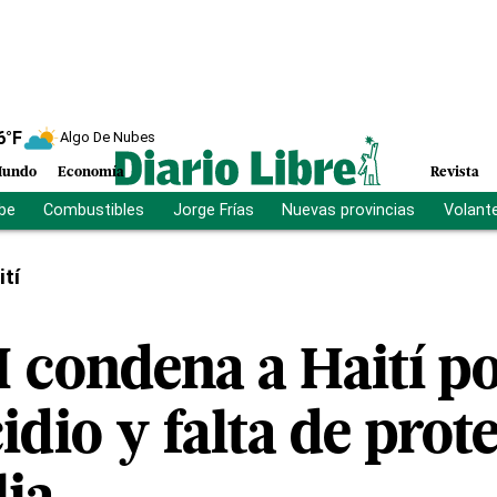
6
°F
Algo De Nubes
undo
Economía
Revista
ibe
Combustibles
Jorge Frías
Nuevas provincias
Volant
ití
 condena a Haití po
dio y falta de prot