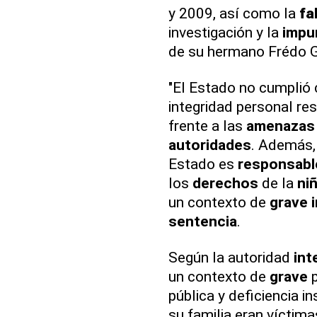
y 2009, así como la
fa
investigación y la
impu
de su hermano Frédo G
"El Estado no cumplió 
integridad personal re
frente a las
amenazas
autoridades
. Además,
Estado es
responsabl
los
derechos
de la
ni
un contexto de
grave
sentencia
.
Según la autoridad
int
un contexto de
grave
p
pública y deficiencia 
su familia eran víctim