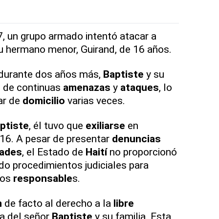
7, un grupo armado intentó atacar a
u hermano menor, Guirand, de 16 años.
 durante dos años más,
Baptiste
y su
s de continuas
amenazas
y
ataques
, lo
ar de
domicilio
varias veces.
ptiste
, él tuvo que
exiliarse
en
16. A pesar de presentar
denuncias
dades
, el Estado de
Haití
no proporcionó
ado procedimientos judiciales para
 los
responsable
s.
n
de facto al derecho a la
libre
ia del señor
Baptiste
y su familia. Esta