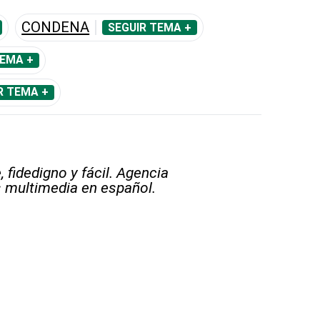
CONDENA
SEGUIR TEMA +
TEMA +
R TEMA +
 fidedigno y fácil. Agencia
s multimedia en español.