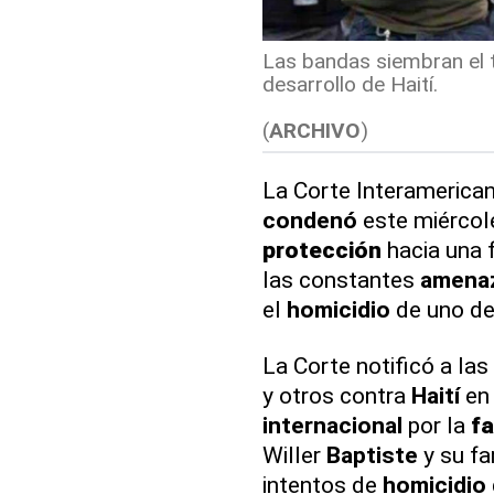
Las bandas siembran el te
desarrollo de Haití.
(
ARCHIVO
)
La Corte Interameric
condenó
este miércol
protección
hacia una 
las constantes
amena
el
homicidio
de uno de
La Corte notificó a las
y otros contra
Haití
en 
internacional
por la
fa
Willer
Baptiste
y su fa
intentos de
homicidio