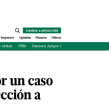
Cambiar a edición USA
Deportes
Opinión
Planeta
Videos
e cédula
PRM
Clausura Juegos Centroamericanos
De la Es
r un caso
ección a