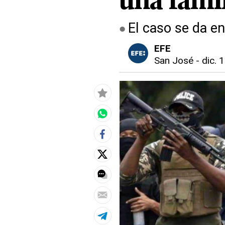
una fami
El caso se da en
EFE
San José
-
dic. 