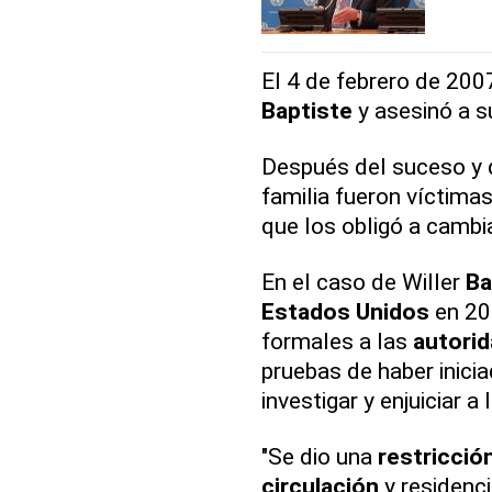
El 4 de febrero de 200
Baptiste
y asesinó a s
Después del suceso y
familia fueron víctima
que los obligó a cambi
En el caso de Willer
Ba
Estados Unidos
en 20
formales a las
autori
pruebas de haber inici
investigar y enjuiciar a
"Se dio una
restricció
circulación
y residenc