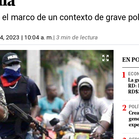
lia
 el marco de un contexto de grave pol
14, 2023 | 10:04 a. m.
|
3 min de lectura
EN P
ECO
La g
RD: 
RD$5
POLÍ
Crea
gene
expe