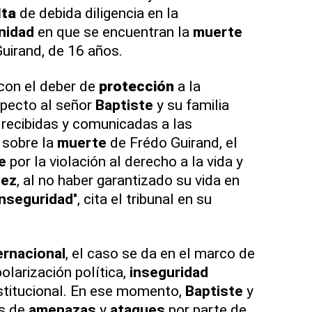
lta
de debida diligencia en la
nidad
en que se encuentran la
muerte
uirand, de 16 años.
con el deber de
protección
a la
specto al señor
Baptiste
y su familia
recibidas y comunicadas a las
 sobre la
muerte
de Frédo Guirand, el
e
por la violación al derecho a la vida y
ñez
, al no haber garantizado su vida en
inseguridad
", cita el tribunal en su
ernacional
, el caso se da en el marco de
olarización política,
inseguridad
institucional. En ese momento,
Baptiste
y
as de
amenazas
y
ataques
por parte de