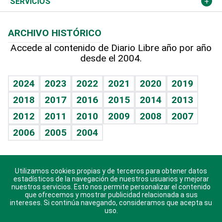
Columnistas
Cambio climático
Opinión
SERVICIOS
Macroeconomía
Mi mascota
Resultados deportivos
Lecturas
Planeta
Efemérides
ARCHIVO HISTÓRICO
Hablando con el pediatra
Línea de hit
Más firmas
Hecho en casa
Cumpleaños
Accede al contenido de Diario Libre año por año
desde el 2004.
Diario de nutrición
BRV
Mundo gamer
RSS
Vida y familia
TBT Deportivo
Guía del dinero
Horóscopos
2024
2023
2022
2021
2020
2019
Eñe
2018
2017
2016
2015
2014
2013
Crucigramas
2012
2011
2010
2009
2008
2007
Celebrando la vida
2006
2005
2004
Sin complejos
En pocas palabras
Utilizamos cookies propias y de terceros para obtener datos
Descarga nuestras aplicaciones para Android, iOS y
Escuchando al corazón
estadísticos de la navegación de nuestros usuarios y mejorar
sistema Huawei.
nuestros servicios. Esto nos permite personalizar el contenido
que ofrecemos y mostrar publicidad relacionada a sus
Economía Personal
intereses. Si continúa navegando, consideramos que acepta su
uso.
Consulta Libre