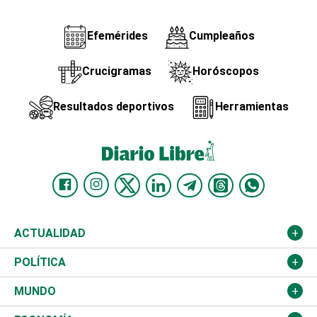
Efemérides
Cumpleaños
Crucigramas
Horóscopos
Resultados deportivos
Herramientas
ACTUALIDAD
Nacional
POLÍTICA
Ciudad
Partidos
MUNDO