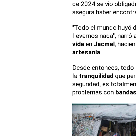
de 2024 se vio obligad
asegura haber encont
"Todo el mundo huyó de
llevarnos nada", narró 
vida
en
Jacmel
, hacie
artesanía
.
Desde entonces, todo 
la
tranquilidad
que per
seguridad, es totalmen
problemas con
banda