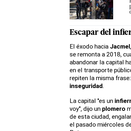
Escapar del
infie
El éxodo hacia
Jacmel
se remonta a 2018, cu
abandonar la capital ha
en el transporte públi
repiten la misma frase
inseguridad
.
La capital "es un
infier
voy", dijo un
plomero
mi
de esta ciudad, engala
el pasado miércoles d