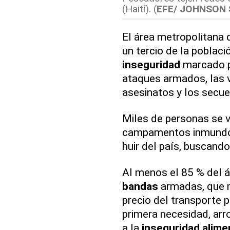
(Haití).
(
EFE/ JOHNSON 
El área metropolitana 
un tercio de la poblaci
inseguridad
marcado p
ataques armados, las v
asesinatos y los secue
Miles de personas se 
campamentos inmundos
huir del país, buscando
Al menos el 85 % del 
bandas
armadas, que m
precio del transporte 
primera necesidad, arr
a la
inseguridad
alime