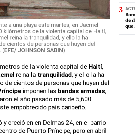
ACT
Bomb
de d
te a una playa este martes, en Jacmel
que 
0 kilómetros de la violenta capital de Haití,
l reina la tranquilidad, y ello la ha
 de cientos de personas que huyen del
 (
EFE/ JOHNSON SABIN
)
ómetros de la violenta capital de
Haití
,
acmel
reina la
tranquilidad
, y ello la ha
no de cientos de personas que huyen del
ríncipe
imponen las
bandas
armadas
,
aron el año pasado más de 5,600
ste empobrecido país caribeño.
ó y creció en en Delmas 24, en el barrio
 centro de Puerto Príncipe, pero en abril