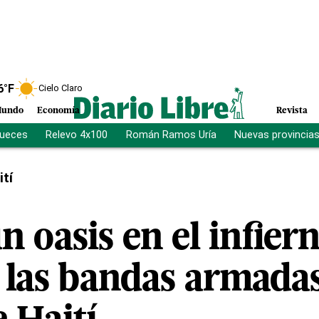
6
°F
Cielo Claro
undo
Economía
Revista
jueces
Relevo 4x100
Román Ramos Uría
Nuevas provincia
ití
n oasis en el infier
las bandas armadas