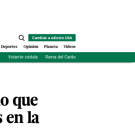
Cambiar a edición USA
Deportes
Opinión
Planeta
Videos
s
Volante cédula
Reina del Caribe
Clausura Juegos Centro
no que
 en la