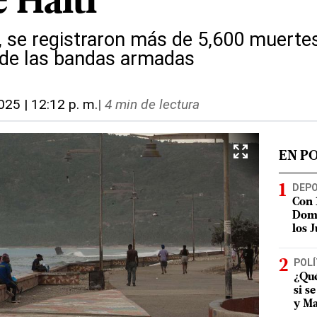
e Haití
, se registraron más de 5,600 muerte
 de las bandas armadas
025 | 12:12 p. m.
|
4 min de lectura
EN P
DEP
Con 
Domi
los 
POLÍ
¿Qué
si s
y Ma