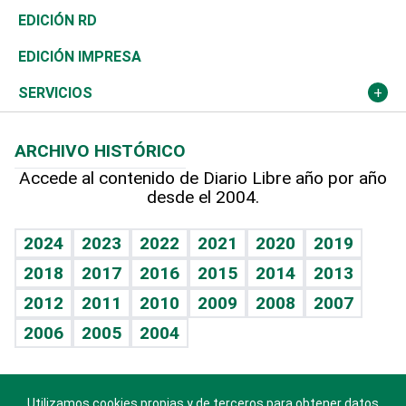
Ocenanía
Telecom.
Sociales
Tenis
El Espía
Historia
Revista
EDICIÓN RD
Caribe
Global y variable
Novedades
Olimpismo
Noticiero Poteleche
Martes de tecnología
Deportes
EDICIÓN IMPRESA
Resto del mundo
Economía personal
Podcast Arte Libre
Más deportes
Columnistas
Cambio climático
Opinión
SERVICIOS
Macroeconomía
Mi mascota
Resultados deportivos
Lecturas
Planeta
Efemérides
ARCHIVO HISTÓRICO
Hablando con el pediatra
Línea de hit
Más firmas
Hecho en casa
Cumpleaños
Accede al contenido de Diario Libre año por año
desde el 2004.
Diario de nutrición
BRV
Mundo gamer
RSS
Vida y familia
TBT Deportivo
Guía del dinero
Horóscopos
2024
2023
2022
2021
2020
2019
Eñe
2018
2017
2016
2015
2014
2013
Crucigramas
2012
2011
2010
2009
2008
2007
Celebrando la vida
2006
2005
2004
Sin complejos
En pocas palabras
Utilizamos cookies propias y de terceros para obtener datos