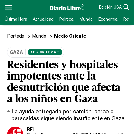
Edición USA
Última Hora
Actualidad
Política
Mundo
Economía
Revis
Portada
Mundo
Medio Oriente
GAZA
SEGUIR TEMA +
Residentes y hospitales
impotentes ante la
desnutrición que afecta
a los niños en Gaza
La ayuda entregada por camión, barco o
paracaídas sigue siendo insuficiente en Gaza
RFI