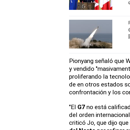
Pionyang señaló que W
y vendido "masivament
proliferando la tecnolo
de en otros estados so
confrontación y los con
"El
G7
no está calific
del orden internacional
criticó Jo, que dijo qu