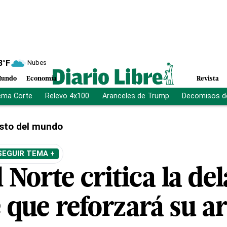
8
°F
Nubes
undo
Economía
Revista
ema Corte
Relevo 4x100
Aranceles de Trump
Decomisos d
sto del mundo
SEGUIR TEMA +
 Norte critica la de
e que reforzará su