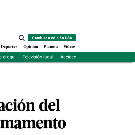
Cambiar a edición USA
Deportes
Opinión
Planeta
Videos
e droga
Televisión local
Accidente Los Ríos
Fuerza antipand
lación del
 armamento