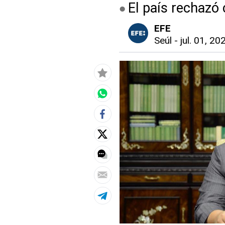
El país rechazó
EFE
Seúl
-
jul. 01, 20