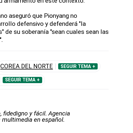
su armamento en este contexto.
eano aseguró que Pionyang no
rrollo defensivo y defenderá "la
s" de su soberanía "sean cuales sean las
".
COREA DEL NORTE
SEGUIR TEMA +
SEGUIR TEMA +
 fidedigno y fácil. Agencia
s multimedia en español.