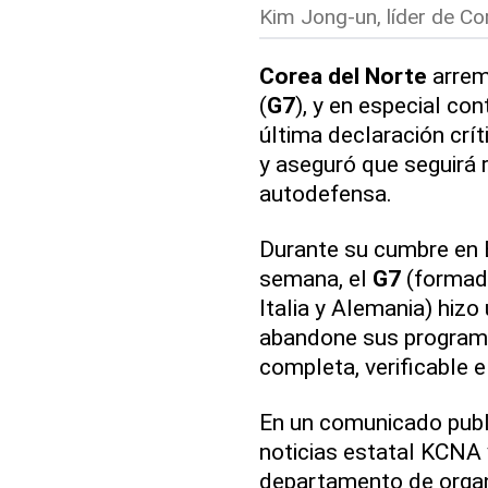
Kim Jong-un, líder de Cor
Corea del Norte
arreme
(
G7
), y en especial con
última declaración crí
y aseguró que seguirá
autodefensa.
Durante su cumbre en E
semana, el
G7
(formado
Italia y Alemania) hiz
abandone sus programa
completa, verificable e 
En un comunicado publ
noticias estatal KCNA y
departamento de organ