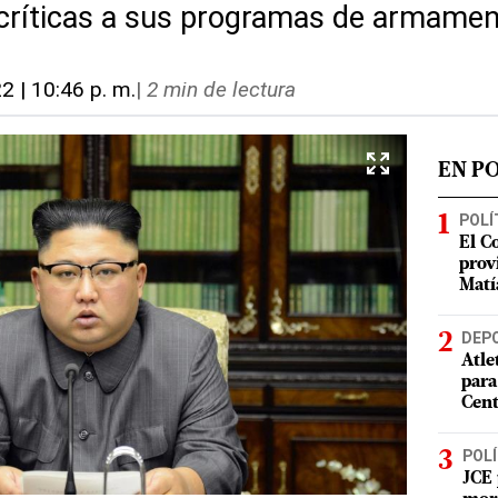
 críticas a sus programas de armame
22 | 10:46 p. m.
|
2 min de lectura
EN P
POLÍ
El C
prov
Matí
DEP
Atle
para
Cent
POLÍ
JCE 