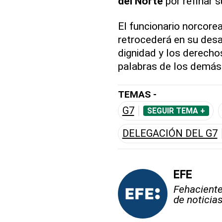
del Norte
por refinar 
El funcionario norcor
retrocederá en su desa
dignidad y los derecho
palabras de los demás
TEMAS -
G7
SEGUIR TEMA +
DELEGACIÓN DEL G7
EFE
Fehaciente,
de noticia