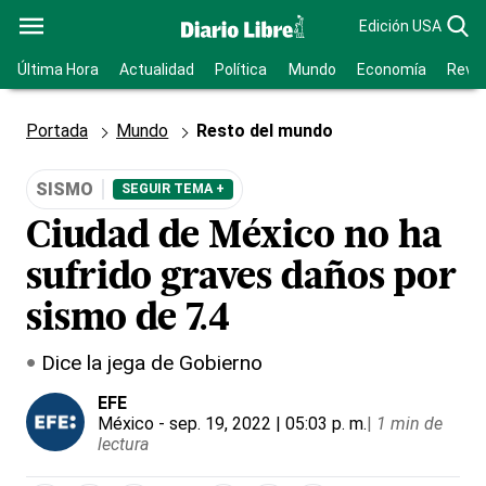
Edición USA
Última Hora
Actualidad
Política
Mundo
Economía
Revis
Portada
Mundo
Resto del mundo
SISMO
SEGUIR TEMA +
Ciudad de México no ha
sufrido graves daños por
sismo de 7.4
Dice la jega de Gobierno
EFE
México
- sep. 19, 2022 | 05:03 p. m.
|
1 min de
lectura