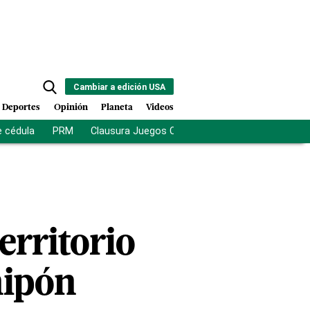
Cambiar a edición USA
Deportes
Opinión
Planeta
Videos
e cédula
PRM
Clausura Juegos Centroamericanos
De la Es
erritorio
nipón