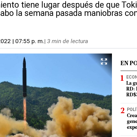
iento tiene lugar después de que Tok
 cabo la semana pasada maniobras con
2022 | 07:55 p. m.
|
3 min de lectura
EN P
ECO
La g
RD: 
RD$5
POLÍ
Crea
gene
expe