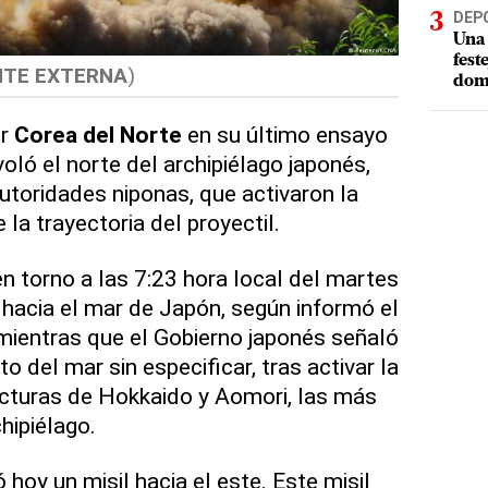
DEP
Una 
fest
NTE EXTERNA
)
dom
r
Corea del Norte
en su último ensayo
ló el norte del archipiélago japonés,
utoridades niponas, que activaron la
 la trayectoria del proyectil.
en torno a las 7:23 hora local del martes
hacia el mar de Japón, según informó el
ientras que el Gobierno japonés señaló
o del mar sin especificar, tras activar la
fecturas de Hokkaido y Aomori, las más
hipiélago.
 hoy un misil hacia el este. Este misil