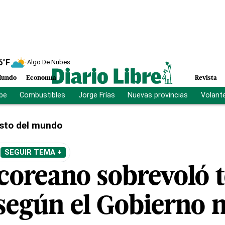
6
°F
Algo De Nubes
undo
Economía
Revista
ibe
Combustibles
Jorge Frías
Nuevas provincias
Volant
sto del mundo
SEGUIR TEMA +
coreano sobrevoló t
 según el Gobierno 