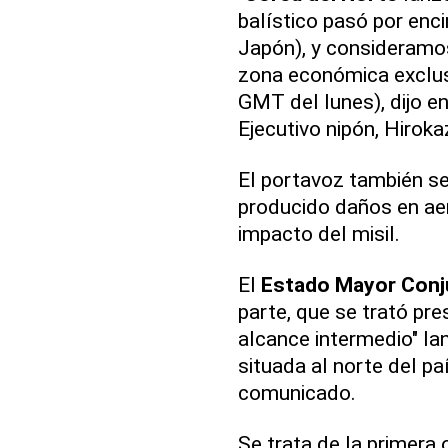
balístico pasó por enc
Japón), y consideramos
zona económica exclus
GMT del lunes), dijo e
Ejecutivo nipón, Hirok
El portavoz también s
producido daños en ae
impacto del misil.
El
Estado Mayor Conj
parte, que se trató pre
alcance intermedio" la
situada al norte del pa
comunicado.
Se trata de la primera