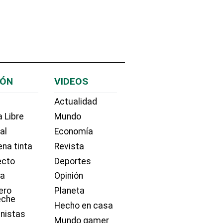
IÓN
VIDEOS
Actualidad
 Libre
Mundo
ial
Economía
na tinta
Revista
ecto
Deportes
ía
Opinión
ero
Planeta
eche
Hecho en casa
nistas
Mundo gamer