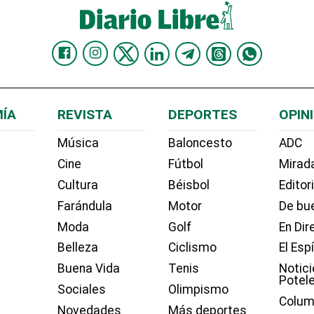
ÍA
REVISTA
DEPORTES
OPIN
Música
Baloncesto
ADC
Cine
Fútbol
Mirada
Cultura
Béisbol
Editor
Farándula
Motor
De bue
Moda
Golf
En Dir
Belleza
Ciclismo
El Esp
Buena Vida
Tenis
Notici
Potel
Sociales
Olimpismo
Colum
Novedades
Más deportes