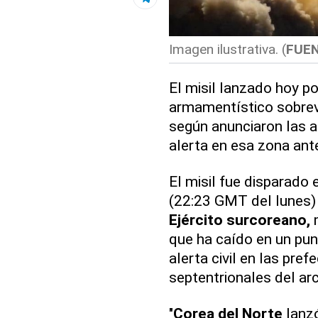
Imagen ilustrativa. (
FUE
El misil lanzado hoy po
armamentístico sobrevo
según anunciaron las a
alerta en esa zona ante
El misil fue disparado 
(22:23 GMT del lunes) 
Ejército surcoreano,
m
que ha caído en un punt
alerta civil en las pre
septentrionales del arc
"
Corea del Norte
lanzó