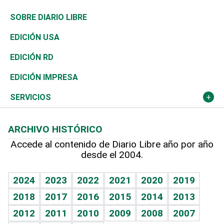
José Boquete
Asia
Consumo
Belleza
Golf
De buena tinta
Clima
Mundo
SOBRE DIARIO LIBRE
Reportajes
África
Vivienda
Buena Vida
Ciclismo
En Directo
Tecnología
Economía
EDICIÓN USA
Ocenanía
Telecom.
Sociales
Tenis
El Espía
Historia
Revista
EDICIÓN RD
Caribe
Global y variable
Novedades
Olimpismo
Noticiero Poteleche
Martes de tecnología
Deportes
EDICIÓN IMPRESA
Resto del mundo
Economía personal
Podcast Arte Libre
Más deportes
Columnistas
Cambio climático
Opinión
SERVICIOS
Macroeconomía
Mi mascota
Resultados deportivos
Lecturas
Planeta
Efemérides
ARCHIVO HISTÓRICO
Hablando con el pediatra
Línea de hit
Más firmas
Hecho en casa
Cumpleaños
Accede al contenido de Diario Libre año por año
desde el 2004.
Diario de nutrición
BRV
Mundo gamer
RSS
Vida y familia
TBT Deportivo
Guía del dinero
Horóscopos
2024
2023
2022
2021
2020
2019
Eñe
2018
2017
2016
2015
2014
2013
Crucigramas
2012
2011
2010
2009
2008
2007
Celebrando la vida