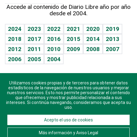
Hablando con el pediatra
Línea de hit
Más firmas
Hecho en casa
Cumpleaños
Accede al contenido de Diario Libre año por año
desde el 2004.
Diario de nutrición
BRV
Mundo gamer
RSS
Vida y familia
TBT Deportivo
Guía del dinero
Horóscopos
2024
2023
2022
2021
2020
2019
Eñe
2018
2017
2016
2015
2014
2013
Crucigramas
2012
2011
2010
2009
2008
2007
Celebrando la vida
2006
2005
2004
Sin complejos
En pocas palabras
Utilizamos cookies propias y de terceros para obtener datos
Descarga nuestras aplicaciones para Android, iOS y
Escuchando al corazón
estadísticos de la navegación de nuestros usuarios y mejorar
sistema Huawei.
nuestros servicios. Esto nos permite personalizar el contenido
que ofrecemos y mostrar publicidad relacionada a sus
Economía Personal
intereses. Si continúa navegando, consideramos que acepta su
uso.
Consulta Libre
Acepto el uso de cookies
© 2021 Diario Libre, todos los derechos reservados.
Consulta el
Aviso Legal
. Ponte en
Contacto
con
Más información y Aviso Legal