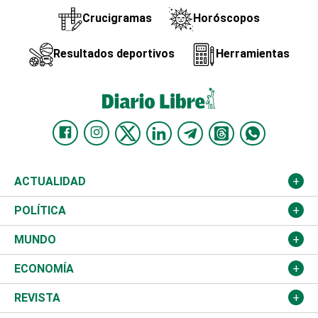
Crucigramas
Horóscopos
Resultados deportivos
Herramientas
ACTUALIDAD
Nacional
POLÍTICA
Ciudad
Partidos
MUNDO
Educación
JCE
Estados Unidos
ECONOMÍA
Salud
TSE
América Latina
Finanzas
REVISTA