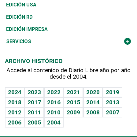
Reportajes
África
Vivienda
Buena Vida
Ciclismo
En Directo
Tecnología
Economía
EDICIÓN USA
Ocenanía
Telecom.
Sociales
Tenis
El Espía
Historia
Revista
EDICIÓN RD
Caribe
Global y variable
Novedades
Olimpismo
Noticiero Poteleche
Martes de tecnología
Deportes
EDICIÓN IMPRESA
Resto del mundo
Economía personal
Podcast Arte Libre
Más deportes
Columnistas
Cambio climático
Opinión
SERVICIOS
Macroeconomía
Mi mascota
Resultados deportivos
Lecturas
Planeta
Efemérides
ARCHIVO HISTÓRICO
Hablando con el pediatra
Línea de hit
Más firmas
Hecho en casa
Cumpleaños
Accede al contenido de Diario Libre año por año
desde el 2004.
Diario de nutrición
BRV
Mundo gamer
RSS
Vida y familia
TBT Deportivo
Guía del dinero
Horóscopos
2024
2023
2022
2021
2020
2019
Eñe
2018
2017
2016
2015
2014
2013
Crucigramas
2012
2011
2010
2009
2008
2007
Celebrando la vida
2006
2005
2004
Sin complejos