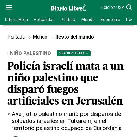
Edición USA
Última Hora
Actualidad
Política
Mundo
Economía
Revis
Portada
Mundo
Resto del mundo
NIÑO PALESTINO
SEGUIR TEMA +
Policía israelí mata a un
niño palestino que
disparó fuegos
artificiales en Jerusalén
Ayer, otro palestino murió por disparos de
soldados israelíes en Tulkarem, en el
territorio palestino ocupado de Cisjordania