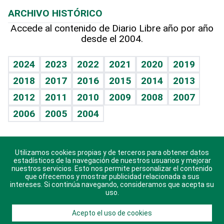
Lecturas
Planeta
Efemérides
ARCHIVO HISTÓRICO
Hablando con el pediatra
Línea de hit
Más firmas
Hecho en casa
Cumpleaños
Accede al contenido de Diario Libre año por año
desde el 2004.
Diario de nutrición
BRV
Mundo gamer
RSS
Vida y familia
TBT Deportivo
Guía del dinero
Horóscopos
2024
2023
2022
2021
2020
2019
Eñe
2018
2017
2016
2015
2014
2013
Crucigramas
2012
2011
2010
2009
2008
2007
Celebrando la vida
2006
2005
2004
Sin complejos
En pocas palabras
Utilizamos cookies propias y de terceros para obtener datos
Descarga nuestras aplicaciones para Android, iOS y
Escuchando al corazón
estadísticos de la navegación de nuestros usuarios y mejorar
sistema Huawei.
nuestros servicios. Esto nos permite personalizar el contenido
que ofrecemos y mostrar publicidad relacionada a sus
Economía Personal
intereses. Si continúa navegando, consideramos que acepta su
uso.
Consulta Libre
Acepto el uso de cookies
© 2021 Diario Libre, todos los derechos reservados.