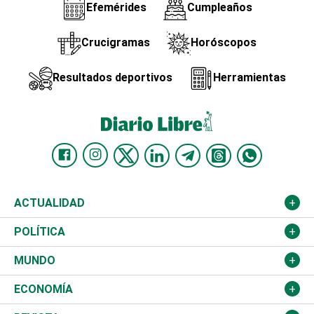
Efemérides
Cumpleaños
Crucigramas
Horóscopos
Resultados deportivos
Herramientas
ACTUALIDAD
Nacional
POLÍTICA
Ciudad
Partidos
MUNDO
Educación
JCE
Estados Unidos
ECONOMÍA