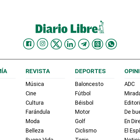
ÍA
REVISTA
DEPORTES
OPIN
Música
Baloncesto
ADC
Cine
Fútbol
Mirada
Cultura
Béisbol
Editor
Farándula
Motor
De bue
Moda
Golf
En Dir
Belleza
Ciclismo
El Esp
Buena Vida
Tenis
Notici