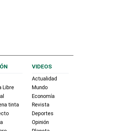
IÓN
VIDEOS
Actualidad
 Libre
Mundo
ial
Economía
na tinta
Revista
ecto
Deportes
ía
Opinión
ero
Planeta