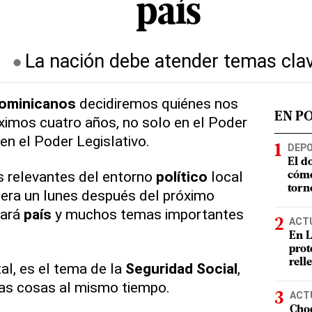
país
La nación debe atender temas cla
ominicanos
decidiremos quiénes nos
EN P
ximos cuatro años, no solo en el Poder
en el Poder Legislativo.
DEP
El d
s relevantes del entorno
político
local
cómo
torn
iera un lunes después del próximo
dará
país
y muchos temas importantes
ACT
En L
prot
rell
tal, es el tema de la
Seguridad
Social
,
as cosas al mismo tiempo.
ACT
Choq