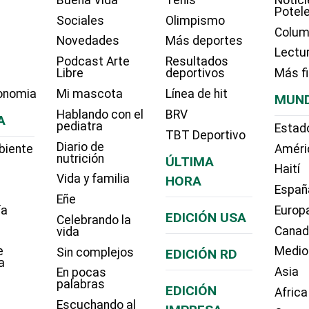
Potel
Sociales
Olimpismo
Colum
Novedades
Más deportes
Lectu
Podcast Arte
Resultados
Libre
deportivos
Más f
onomia
Mi mascota
Línea de hit
MUN
Hablando con el
BRV
A
pediatra
Estad
TBT Deportivo
Diario de
biente
Améri
nutrición
ÚLTIMA
Haití
Vida y familia
HORA
Españ
Eñe
ía
Europ
EDICIÓN USA
Celebrando la
Cana
vida
e
Medio
Sin complejos
EDICIÓN RD
a
Asia
En pocas
palabras
EDICIÓN
Africa
Escuchando al