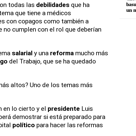
con todas las
debilidades
que ha
basu
un m
stema que tiene a médicos
tes con copagos como también a
e no cumplen con el rol que deberían
tema
salarial
y una
reforma
mucho más
igo
del Trabajo, que se ha quedado
ás altos? Uno de los temas más
 en lo cierto y el
presidente
Luis
eberá demostrar si está preparado para
pital
político
para hacer las reformas