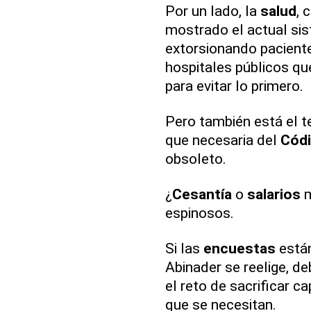
Por un lado, la
salud
, 
mostrado el actual si
extorsionando pacien
hospitales públicos qu
para evitar lo primero.
Pero también está el 
que necesaria del
Cód
obsoleto.
¿
Cesantía
o
salarios
m
espinosos.
Si las
encuestas
están
Abinader se reelige, d
el reto de sacrificar ca
que se necesitan.