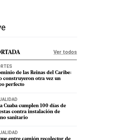
ve
Ver todos
ORTADA
ORTES
ominio de las Reinas del Caribe:
 construyeron otra vez un
eo perfecto
UALIDAD
a Cuaba cumplen 100 días de
estas contra instalación de
eno sanitario
UALIDAD
ue entre camión recolector de