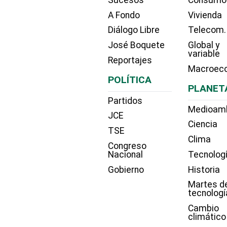
A Fondo
Vivienda
Diálogo Libre
Telecom.
José Boquete
Global y
variable
Reportajes
Macroec
POLÍTICA
PLANET
Partidos
Medioam
JCE
Ciencia
TSE
Clima
Congreso
Nacional
Tecnolog
Gobierno
Historia
Martes d
tecnologí
Cambio
climático