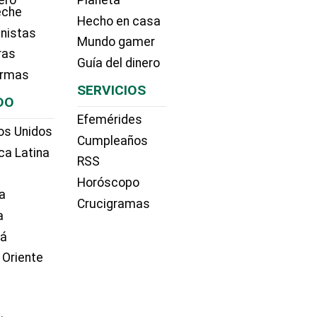
eche
Hecho en casa
nistas
Mundo gamer
ras
Guía del dinero
irmas
SERVICIOS
DO
Efemérides
os Unidos
Cumpleaños
ca Latina
RSS
Horóscopo
a
Crucigramas
a
dá
 Oriente