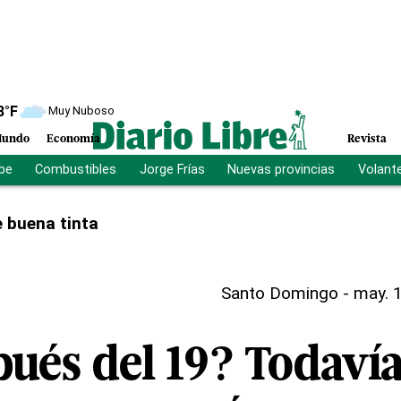
8
°F
Muy Nuboso
undo
Economía
Revista
ibe
Combustibles
Jorge Frías
Nuevas provincias
Volant
 buena tinta
Santo Domingo
-
may. 1
pués del 19? Todaví