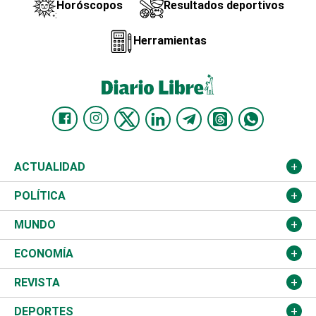
Horóscopos
Resultados deportivos
Herramientas
ACTUALIDAD
Nacional
POLÍTICA
Ciudad
Partidos
MUNDO
Educación
JCE
Estados Unidos
ECONOMÍA
Salud
TSE
América Latina
Finanzas
REVISTA
Justicia
Congreso Nacional
Haití
Turismo
Música
DEPORTES