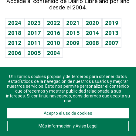
Accede al contenido de Diario Libre año por año
desde el 2004.
Diario de nutrición
Libreta deportiva
Lecturas
Mundo gamer
RSS
Vida y familia
BRV
Más firmas
Guía del dinero
Horóscopos
2024
2023
2022
2021
2020
2019
Eñe
TBT Deportivo
2018
2017
2016
2015
2014
2013
Juegos
2012
2011
2010
2009
2008
2007
Celebrando la vida
2006
2005
2004
Sin complejos
En pocas palabras
Utilizamos cookies propias y de terceros para obtener datos
Descarga nuestras aplicaciones para Android, iOS y
Escuchando al corazón
estadísticos de la navegación de nuestros usuarios y mejorar
sistema Huawei.
nuestros servicios. Esto nos permite personalizar el contenido
que ofrecemos y mostrar publicidad relacionada a sus
Economía Personal
intereses. Si continúa navegando, consideramos que acepta su
uso.
Consulta Libre
Acepto el uso de cookies
© 2021 Diario Libre, todos los derechos reservados.
Consulta el
Aviso Legal
. Ponte en
Contacto
con
Más información y Aviso Legal
nosotros y conoce más sobre Diario Libre