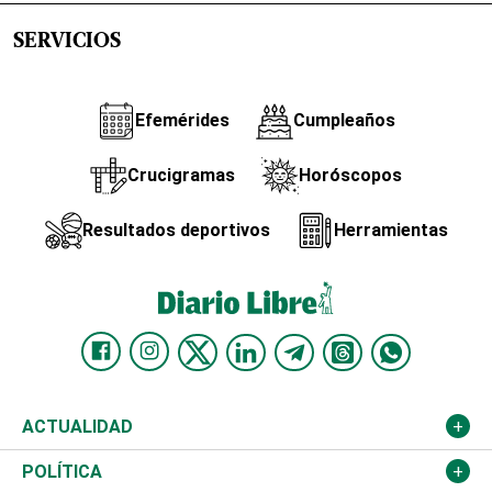
SERVICIOS
Efemérides
Cumpleaños
Crucigramas
Horóscopos
Resultados deportivos
Herramientas
ACTUALIDAD
Nacional
POLÍTICA