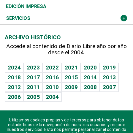
Caribe
Global y variable
Novedades
Olimpismo
Noticiero Poteleche
Martes de tecnología
Deportes
EDICIÓN IMPRESA
Resto del mundo
Economía personal
Podcast Arte Libre
Más deportes
Columnistas
Cambio climático
Opinión
SERVICIOS
Macroeconomía
Mi mascota
Resultados deportivos
Lecturas
Planeta
Efemérides
ARCHIVO HISTÓRICO
Hablando con el pediatra
Línea de hit
Más firmas
Hecho en casa
Cumpleaños
Accede al contenido de Diario Libre año por año
desde el 2004.
Diario de nutrición
BRV
Mundo gamer
RSS
Vida y familia
TBT Deportivo
Guía del dinero
Horóscopos
2024
2023
2022
2021
2020
2019
Eñe
2018
2017
2016
2015
2014
2013
Crucigramas
2012
2011
2010
2009
2008
2007
Celebrando la vida
2006
2005
2004
Sin complejos
En pocas palabras
Utilizamos cookies propias y de terceros para obtener datos
Descarga nuestras aplicaciones para Android, iOS y
Escuchando al corazón
estadísticos de la navegación de nuestros usuarios y mejorar
sistema Huawei.
nuestros servicios. Esto nos permite personalizar el contenido