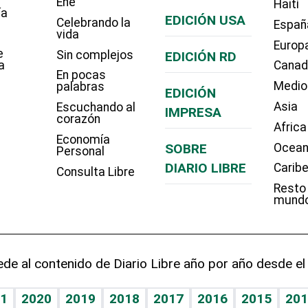
Eñe
Haití
ía
EDICIÓN USA
Celebrando la
Españ
vida
Europ
e
Sin complejos
EDICIÓN RD
a
Cana
En pocas
Medio
palabras
EDICIÓN
Asia
Escuchando al
IMPRESA
corazón
Africa
Economía
SOBRE
Ocean
Personal
DIARIO LIBRE
Carib
Consulta Libre
Resto
mund
de al contenido de Diario Libre año por año desde el
1
2020
2019
2018
2017
2016
2015
201