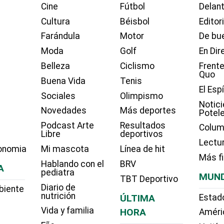
Cine
Fútbol
Delant
Cultura
Béisbol
Editor
Farándula
Motor
De bue
Moda
Golf
En Dir
Belleza
Ciclismo
Frente
Quo
Buena Vida
Tenis
El Esp
Sociales
Olimpismo
Notici
Novedades
Más deportes
Potel
Podcast Arte
Resultados
Colum
Libre
deportivos
Lectu
onomia
Mi mascota
Línea de hit
Más f
Hablando con el
BRV
A
pediatra
MUN
TBT Deportivo
Diario de
biente
nutrición
ÚLTIMA
Estad
Vida y familia
HORA
Améri