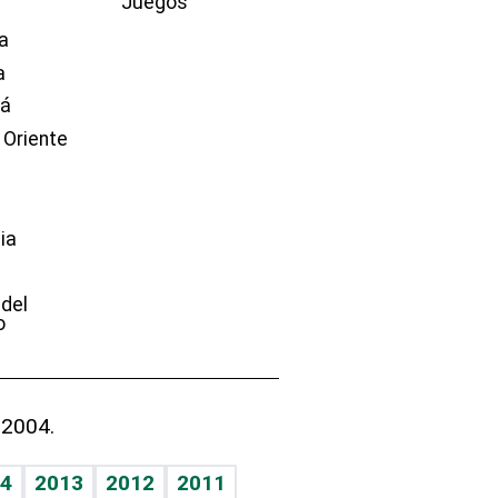
Juegos
a
a
dá
 Oriente
ia
e
 del
o
 2004.
4
2013
2012
2011