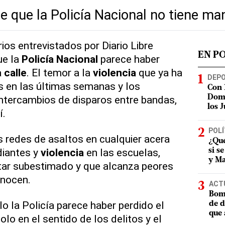
e que la Policía Nacional no tiene man
ios entrevistados por Diario Libre
EN P
ue la
Policía Nacional
parece haber
a
calle
. El temor a la
violencia
que ya ha
DEP
s en las últimas semanas y los
Con 
ntercambios de disparos entre bandas,
Domi
los 
í.
POLÍ
 redes de asaltos en cualquier acera
¿Qué
diantes y
violencia
en las escuelas,
si s
y Ma
tar subestimado y que alcanza peores
onocen.
ACT
Bomb
o la Policía parece haber perdido el
de d
que 
olo en el sentido de los delitos y el