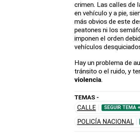
crimen. Las calles de l
en vehículo y a pie, s
más obvios de este des
peatones ni los semáfo
imponen el orden debi
vehículos desquiciado
Hay un problema de aut
tránsito o el ruido, y 
violencia
.
TEMAS -
CALLE
SEGUIR TEMA 
POLICÍA NACIONAL