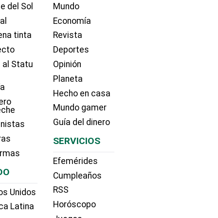
e del Sol
Mundo
ial
Economía
na tinta
Revista
ecto
Deportes
 al Statu
Opinión
Planeta
ía
Hecho en casa
ero
Mundo gamer
eche
Guía del dinero
nistas
ras
SERVICIOS
irmas
Efemérides
DO
Cumpleaños
RSS
os Unidos
Horóscopo
ca Latina