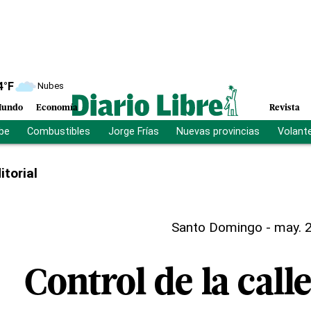
4
°F
Nubes
undo
Economía
Revista
ibe
Combustibles
Jorge Frías
Nuevas provincias
Volant
itorial
Santo Domingo
-
may. 2
Control de la call