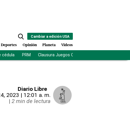
Cambiar a edición USA
Deportes
Opinión
Planeta
Videos
e cédula
PRM
Clausura Juegos Centroamericanos
De la Es
Diario Libre
4, 2023 | 12:01 a. m.
|
2 min de lectura
e