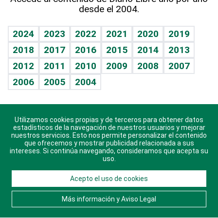
desde el 2004.
Diario de nutrición
BRV
Mundo gamer
RSS
Vida y familia
TBT Deportivo
Guía del dinero
Horóscopos
2024
2023
2022
2021
2020
2019
Eñe
2018
2017
2016
2015
2014
2013
Crucigramas
2012
2011
2010
2009
2008
2007
Celebrando la vida
2006
2005
2004
Sin complejos
En pocas palabras
Utilizamos cookies propias y de terceros para obtener datos
Descarga nuestras aplicaciones para Android, iOS y
Escuchando al corazón
estadísticos de la navegación de nuestros usuarios y mejorar
sistema Huawei.
nuestros servicios. Esto nos permite personalizar el contenido
que ofrecemos y mostrar publicidad relacionada a sus
Economía Personal
intereses. Si continúa navegando, consideramos que acepta su
uso.
Consulta Libre
Acepto el uso de cookies
© 2021 Diario Libre, todos los derechos reservados.
Consulta el
Aviso Legal
. Ponte en
Contacto
con
Más información y Aviso Legal
nosotros y conoce más sobre Diario Libre