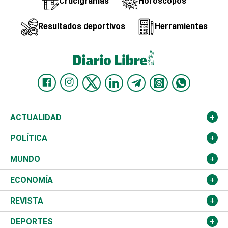
Crucigramas
Horóscopos
Resultados deportivos
Herramientas
ACTUALIDAD
Nacional
POLÍTICA
Ciudad
Partidos
MUNDO
Educación
JCE
Estados Unidos
ECONOMÍA
Salud
TSE
América Latina
Finanzas
REVISTA
Justicia
Congreso Nacional
Haití
Turismo
Música
DEPORTES