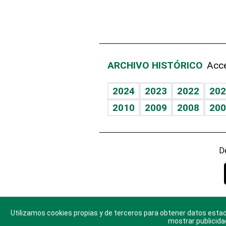
ARCHIVO HISTÓRICO
Acce
2024
2023
2022
202
2010
2009
2008
200
D
Utilizamos cookies propias y de terceros para obtener datos estad
© 2025 Di
mostrar publicida