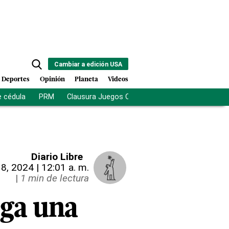
Cambiar a edición USA
Deportes
Opinión
Planeta
Videos
e cédula
PRM
Clausura Juegos Centroamericanos
De la Es
Diario Libre
8, 2024 | 12:01 a. m.
|
1 min de lectura
ga una