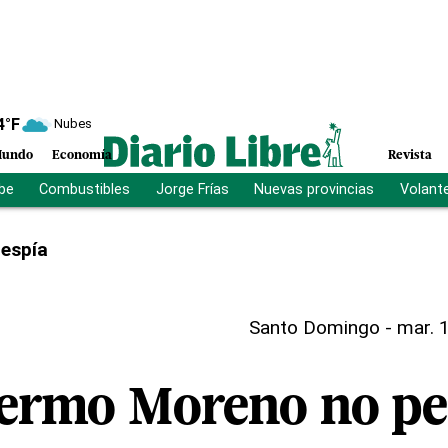
4
°F
Nubes
undo
Economía
Revista
ibe
Combustibles
Jorge Frías
Nuevas provincias
Volant
 espía
Santo Domingo
-
mar. 1
lermo Moreno no pe