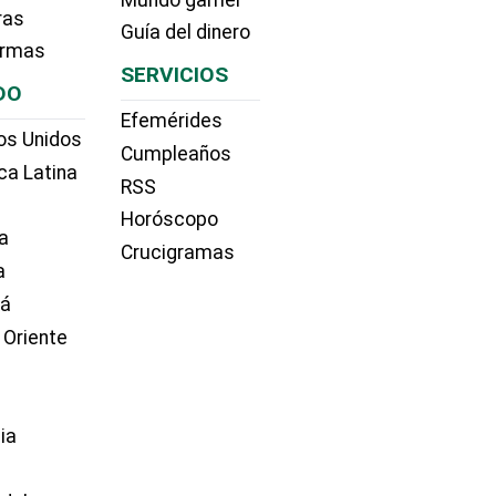
ras
Guía del dinero
irmas
SERVICIOS
DO
Efemérides
os Unidos
Cumpleaños
ca Latina
RSS
Horóscopo
a
Crucigramas
a
dá
 Oriente
ia
e