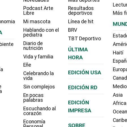
Lectu
Podcast Arte
Resultados
Libre
deportivos
Más f
onomia
Mi mascota
Línea de hit
MUN
Hablando con el
BRV
A
pediatra
Estad
TBT Deportivo
Diario de
biente
Améri
nutrición
ÚLTIMA
Haití
Vida y familia
HORA
Españ
Eñe
ía
Europ
EDICIÓN USA
Celebrando la
Cana
vida
e
Medio
Sin complejos
EDICIÓN RD
a
Asia
En pocas
palabras
EDICIÓN
Africa
Escuchando al
IMPRESA
Ocean
corazón
Carib
Economía
SOBRE
Personal