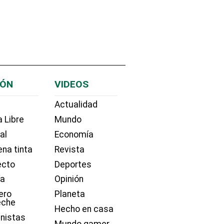
IÓN
VIDEOS
Actualidad
 Libre
Mundo
ial
Economía
na tinta
Revista
ecto
Deportes
ía
Opinión
ero
Planeta
eche
Hecho en casa
nistas
Mundo gamer