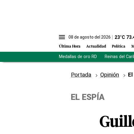
23
°C
73.
08 de agosto del 2026
Última Hora
Actualidad
Política
M
Medallas de oro RD
Reinas del Car
Portada
Opinión
El
EL ESPÍA
Guil