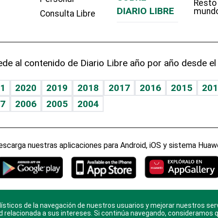
Resto
DIARIO LIBRE
mund
Consulta Libre
de al contenido de Diario Libre año por año desde el
1
2020
2019
2018
2017
2016
2015
201
7
2006
2005
2004
escarga nuestras aplicaciones para Android, iOS y sistema Huawe
ísticos de la navegación de nuestros usuarios y mejorar nuestros ser
ario Libre, todos los derechos reservados. Consulta el
Aviso Le
d relacionada a sus intereses. Si continúa navegando, consideramos 