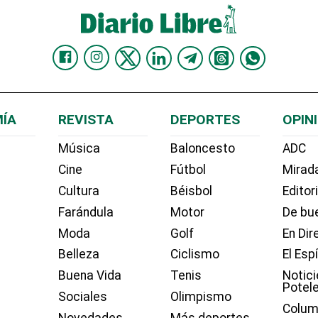
ÍA
REVISTA
DEPORTES
OPIN
Música
Baloncesto
ADC
Cine
Fútbol
Mirada
Cultura
Béisbol
Editor
Farándula
Motor
De bue
Moda
Golf
En Dir
Belleza
Ciclismo
El Esp
Buena Vida
Tenis
Notici
Potel
Sociales
Olimpismo
Colum
Novedades
Más deportes