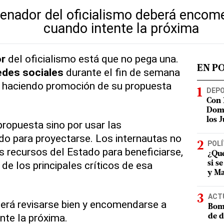
senador del oficialismo deberá encom
cuando intente la próxima
r
del oficialismo está que no pega una.
EN P
edes
sociales
durante el fin de semana
o haciendo promoción de su propuesta
DEP
Con 
Domi
los 
propuesta sino por usar las
do para proyectarse. Los internautas no
POLÍ
s recursos del Estado para beneficiarse,
¿Qué
de los principales críticos de esa
si s
y Ma
ACT
erá revisarse bien y encomendarse a
Bomb
nte la próxima.
de d