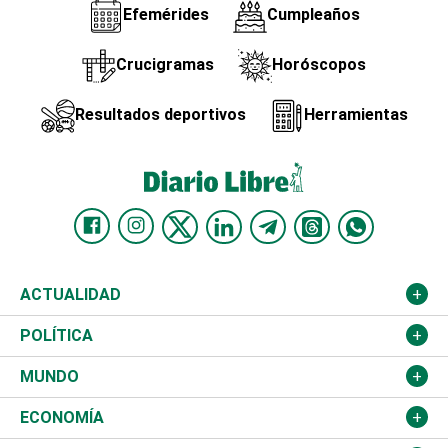
Efemérides
Cumpleaños
Crucigramas
Horóscopos
Resultados deportivos
Herramientas
ACTUALIDAD
Nacional
POLÍTICA
Ciudad
Partidos
MUNDO
Educación
JCE
Estados Unidos
ECONOMÍA