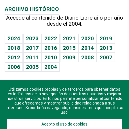
Macroeconomía
Mi mascota
Resultados deportivos
Lecturas
Planeta
Efemérides
ARCHIVO HISTÓRICO
Hablando con el pediatra
Línea de hit
Más firmas
Hecho en casa
Cumpleaños
Accede al contenido de Diario Libre año por año
desde el 2004.
Diario de nutrición
BRV
Mundo gamer
RSS
Vida y familia
TBT Deportivo
Guía del dinero
Horóscopos
2024
2023
2022
2021
2020
2019
Eñe
2018
2017
2016
2015
2014
2013
Crucigramas
2012
2011
2010
2009
2008
2007
Celebrando la vida
2006
2005
2004
Sin complejos
En pocas palabras
Utilizamos cookies propias y de terceros para obtener datos
Descarga nuestras aplicaciones para Android, iOS y
Escuchando al corazón
estadísticos de la navegación de nuestros usuarios y mejorar
sistema Huawei.
nuestros servicios. Esto nos permite personalizar el contenido
que ofrecemos y mostrar publicidad relacionada a sus
Economía Personal
intereses. Si continúa navegando, consideramos que acepta su
uso.
Consulta Libre
Acepto el uso de cookies