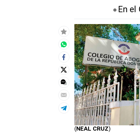
En el
(
NEAL CRUZ
)