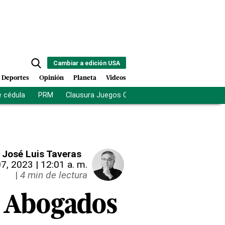
Cambiar a edición USA
Deportes
Opinión
Planeta
Videos
e cédula
PRM
Clausura Juegos Centroamericanos
De la Es
José Luis Taveras
07, 2023 | 12:01 a. m.
|
4 min de lectura
e Abogados