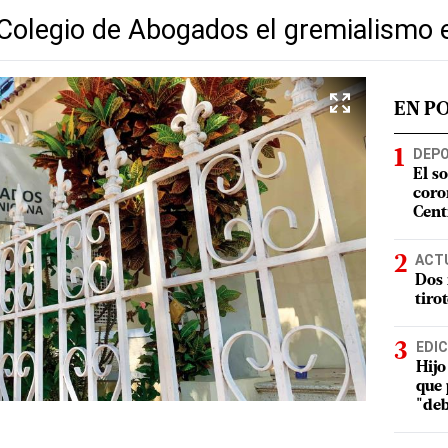
 Colegio de Abogados el gremialismo 
EN P
DEP
El s
coro
Cent
ACT
Dos 
tiro
EDIC
Hijo
que 
"deb