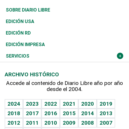
José Boquete
Asia
Consumo
Belleza
Golf
De buena tinta
Clima
Mundo
SOBRE DIARIO LIBRE
Reportajes
África
Vivienda
Buena Vida
Ciclismo
En Directo
Tecnología
Economía
EDICIÓN USA
Ocenanía
Telecom.
Sociales
Tenis
El Espía
Historia
Revista
EDICIÓN RD
Caribe
Global y variable
Novedades
Olimpismo
Noticiero Poteleche
Martes de tecnología
Deportes
EDICIÓN IMPRESA
Resto del mundo
Economía personal
Podcast Arte Libre
Más deportes
Columnistas
Cambio climático
Opinión
SERVICIOS
Macroeconomía
Mi mascota
Resultados deportivos
Lecturas
Planeta
Efemérides
ARCHIVO HISTÓRICO
Hablando con el pediatra
Línea de hit
Más firmas
Hecho en casa
Cumpleaños
Accede al contenido de Diario Libre año por año
desde el 2004.
Diario de nutrición
BRV
Mundo gamer
RSS
Vida y familia
TBT Deportivo
Guía del dinero
Horóscopos
2024
2023
2022
2021
2020
2019
Eñe
2018
2017
2016
2015
2014
2013
Crucigramas
2012
2011
2010
2009
2008
2007
Celebrando la vida