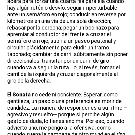
acera para forzar una cuarta fila paralela cuando
hay algún retén o desvío; seguir imperturbable
ante un semáforo en rojo; conducir en reversa por
kilómetros en una vía de una sola dirección;
rebasar por la derecha; pegar un bocinazo para
apremiar al conductor del frente a cruzar el
semáforo en rojo; subir a un paseo peatonal y
circular plácidamente para eludir un tramo
taponado; cambiar de carril súbitamente sin poner
direccionales; transitar por un carril de giro
cuando va a seguir la ruta… o, al revés, tomar el
carril de la izquierda y cruzar diagonalmente al
giro de la derecha.
El
Sonata
no cede ni consiente. Esperar, como
gentileza, un paso o una preferencia es morir de
candidez. La manera de responder es a su ritmo —
agresivo y resuelto— porque si percibe algún
gesto de duda, lo tienes encima. Por eso, cuando
advierto uno, me pongo a la ofensiva, como
cuando suena la campana de otro
round
en el
ring