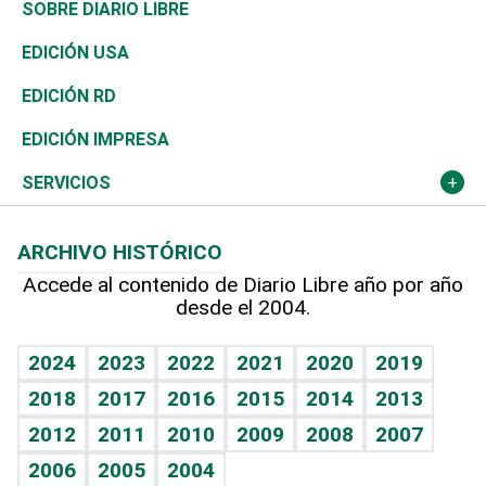
José Boquete
Asia
Consumo
Belleza
Golf
De buena tinta
Clima
Mundo
SOBRE DIARIO LIBRE
Reportajes
África
Vivienda
Buena Vida
Ciclismo
En Directo
Tecnología
Economía
EDICIÓN USA
Ocenanía
Telecom.
Sociales
Tenis
El Espía
Historia
Revista
EDICIÓN RD
Caribe
Global y variable
Novedades
Olimpismo
Noticiero Poteleche
Martes de tecnología
Deportes
EDICIÓN IMPRESA
Resto del mundo
Economía personal
Podcast Arte Libre
Más deportes
Columnistas
Cambio climático
Opinión
SERVICIOS
Macroeconomía
Mi mascota
Resultados deportivos
Lecturas
Planeta
Efemérides
ARCHIVO HISTÓRICO
Hablando con el pediatra
Línea de hit
Más firmas
Hecho en casa
Cumpleaños
Accede al contenido de Diario Libre año por año
desde el 2004.
Diario de nutrición
BRV
Mundo gamer
RSS
Vida y familia
TBT Deportivo
Guía del dinero
Horóscopos
2024
2023
2022
2021
2020
2019
Eñe
2018
2017
2016
2015
2014
2013
Juegos
2012
2011
2010
2009
2008
2007
Celebrando la vida
2006
2005
2004
Sin complejos