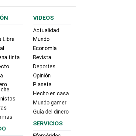
IÓN
VIDEOS
Actualidad
 Libre
Mundo
ial
Economía
na tinta
Revista
ecto
Deportes
ía
Opinión
ero
Planeta
eche
Hecho en casa
nistas
Mundo gamer
ras
Guía del dinero
irmas
SERVICIOS
DO
Efemérides