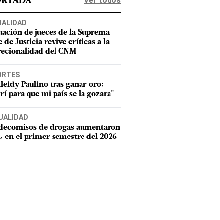
Ver todos
ORTADA
UALIDAD
uación de jueces de la Suprema
 de Justicia revive críticas a la
recionalidad del CNM
ORTES
leidy Paulino tras ganar oro:
rí para que mi país se la gozara"
UALIDAD
 decomisos de drogas aumentaron
 en el primer semestre del 2026