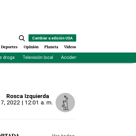
Cambiar a edición USA
Deportes
Opinión
Planeta
Videos
e droga
Televisión local
Accidente Los Ríos
Fuerza antipand
Rosca Izquierda
17, 2022 | 12:01 a. m.