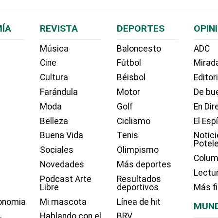
ÍA
REVISTA
DEPORTES
OPIN
Música
Baloncesto
ADC
Cine
Fútbol
Mirada
Cultura
Béisbol
Editor
Farándula
Motor
De bue
Moda
Golf
En Dir
Belleza
Ciclismo
El Esp
Buena Vida
Tenis
Notici
Potel
Sociales
Olimpismo
Colum
Novedades
Más deportes
Lectu
Podcast Arte
Resultados
Libre
deportivos
Más f
onomia
Mi mascota
Línea de hit
MUN
Hablando con el
BRV