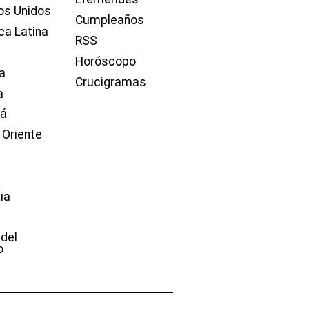
os Unidos
Cumpleaños
ca Latina
RSS
Horóscopo
a
Crucigramas
a
dá
 Oriente
ia
e
 del
o