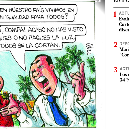
EN P
ACT
Eval
Corte
disc
DEP
Mari
"Cor
ACT
Los
34 %