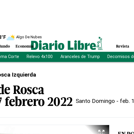
8
°F
Algo De Nubes
undo
Economía
Revista
ema Corte
Relevo 4x100
Aranceles de Trump
Decomisos d
sca Izquierda
de Rosca
7 febrero 2022
Santo Domingo
-
feb. 