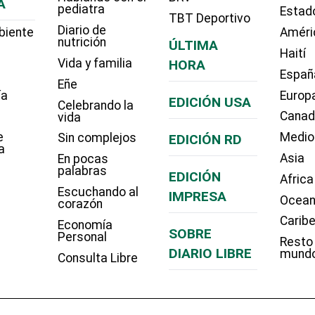
A
pediatra
Estad
TBT Deportivo
Diario de
biente
Améri
nutrición
ÚLTIMA
Haití
Vida y familia
HORA
Españ
Eñe
ía
Europ
EDICIÓN USA
Celebrando la
Cana
vida
e
Medio
Sin complejos
EDICIÓN RD
a
Asia
En pocas
palabras
EDICIÓN
Africa
Escuchando al
IMPRESA
Ocean
corazón
Carib
Economía
SOBRE
Personal
Resto
DIARIO LIBRE
mund
Consulta Libre