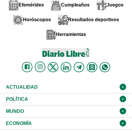
Efemérides
Cumpleaños
Juegos
Horóscopos
Resultados deportivos
Herramientas
ACTUALIDAD
Nacional
POLÍTICA
Ciudad
Partidos
MUNDO
Educación
JCE
Estados Unidos
ECONOMÍA