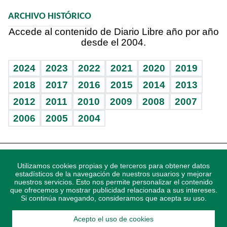
Macroeconomía
Mi mascota
Resultados deportivos
Noticiero Poteleche
Planeta
Efemérides
ARCHIVO HISTÓRICO
Hablando con el pediatra
Línea de hit
Columnistas
Hecho en casa
Cumpleaños
Accede al contenido de Diario Libre año por año
desde el 2004.
Diario de nutrición
Libreta deportiva
Lecturas
Mundo gamer
RSS
Vida y familia
BRV
Más firmas
Guía del dinero
Horóscopos
2024
2023
2022
2021
2020
2019
Eñe
TBT Deportivo
2018
2017
2016
2015
2014
2013
Juegos
2012
2011
2010
2009
2008
2007
Celebrando la vida
2006
2005
2004
Sin complejos
En pocas palabras
Descarga nuestras aplicaciones para Android, iOS y
Escuchando al corazón
Utilizamos cookies propias y de terceros para obtener datos
sistema Huawei.
estadísticos de la navegación de nuestros usuarios y mejorar
nuestros servicios. Esto nos permite personalizar el contenido
Economía Personal
que ofrecemos y mostrar publicidad relacionada a sus intereses.
Si continúa navegando, consideramos que acepta su uso.
Consulta Libre
Acepto el uso de cookies