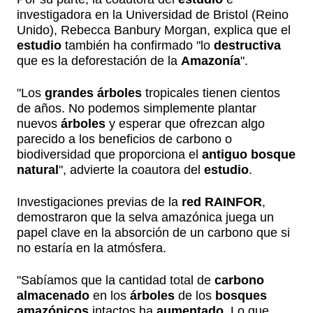
investigadora en la Universidad de Bristol (Reino
Unido), Rebecca Banbury Morgan, explica que el
estudio
también ha confirmado "lo
destructiva
que es la deforestación de la
Amazonía
".
"Los
grandes árboles
tropicales tienen cientos
de años. No podemos simplemente plantar
nuevos
árboles
y esperar que ofrezcan algo
parecido a los beneficios de carbono o
biodiversidad que proporciona el
antiguo bosque
natural
", advierte la coautora del
estudio
.
Investigaciones previas de la
red RAINFOR
,
demostraron que la selva amazónica juega un
papel clave en la absorción de un carbono que si
no estaría en la atmósfera.
"Sabíamos que la cantidad total de
carbono
almacenado
en los
árboles
de los
bosques
amazónicos
intactos ha
aumentado
. Lo que