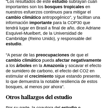
"Los resultados de este
estudio
subrayan cuán
importantes son los
bosques tropicales
en
nuestros esfuerzos continuos para mitigar el
cambio climático
antropogénico", y facilitan una
información
importante
para la COP30 que
tendrá lugar en Brasil a final de año, dice Adriane
Esquivel-Muelbert, de la Universidad de
Cambridge (Reino Unido), y responsable del
estudio
.
"A pesar de las
preocupaciones
de que el
cambio climático
pueda
afectar negativamente
a los
árboles
en la
Amazonía
y socavar el efecto
de sumidero de carbono, el efecto del CO2 en
estimular el
crecimiento
sigue estando presente,
lo que demuestra la notable resiliencia de estos
bosques, al menos por ahora".
Otros hallazgos del
estudio
Por su parte, la coautora del
estudio
e