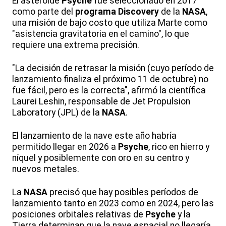
El asteroide
Psyche
fue seleccionado en 2017
como parte del
programa Discovery
de la
NASA
,
una misión de bajo costo que utiliza Marte como
"asistencia gravitatoria en el camino", lo que
requiere una extrema precisión.
"La decisión de retrasar la misión (cuyo período de
lanzamiento finaliza el próximo 11 de octubre) no
fue fácil, pero es la correcta", afirmó la científica
Laurei Leshin, responsable de Jet Propulsion
Laboratory (JPL) de la
NASA
.
El lanzamiento de la nave este año habría
permitido llegar en 2026 a
Psyche
, rico en hierro y
níquel y posiblemente con oro en su centro y
nuevos metales.
La
NASA
precisó que hay posibles períodos de
lanzamiento tanto en 2023 como en 2024, pero las
posiciones orbitales relativas de
Psyche
y la
Tierra determinan que la nave espacial no llegaría