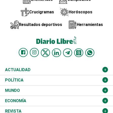
Crucigramas
Horóscopos
Resultados deportivos
Herramientas
ACTUALIDAD
Nacional
POLÍTICA
Ciudad
Partidos
MUNDO
Educación
JCE
Estados Unidos
ECONOMÍA
Salud
TSE
América Latina
Finanzas
REVISTA