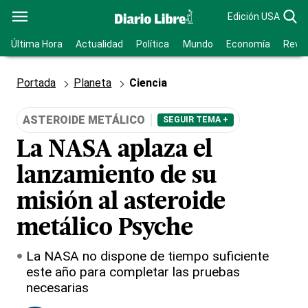
Edición USA
Última Hora
Actualidad
Política
Mundo
Economía
Revis
Portada
Planeta
Ciencia
ASTEROIDE METÁLICO
SEGUIR TEMA +
La NASA aplaza el
lanzamiento de su
misión al asteroide
metálico Psyche
La NASA no dispone de tiempo suficiente
este año para completar las pruebas
necesarias