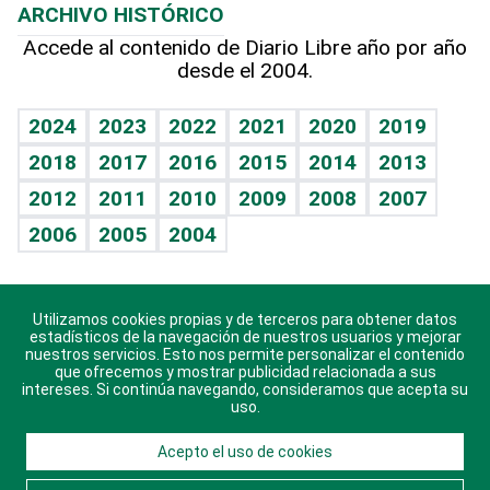
ARCHIVO HISTÓRICO
Hablando con el pediatra
Línea de hit
Más firmas
Hecho en casa
Cumpleaños
Accede al contenido de Diario Libre año por año
desde el 2004.
Diario de nutrición
BRV
Mundo gamer
RSS
Vida y familia
TBT Deportivo
Guía del dinero
Horóscopos
2024
2023
2022
2021
2020
2019
Eñe
2018
2017
2016
2015
2014
2013
Crucigramas
2012
2011
2010
2009
2008
2007
Celebrando la vida
2006
2005
2004
Sin complejos
En pocas palabras
Utilizamos cookies propias y de terceros para obtener datos
Descarga nuestras aplicaciones para Android, iOS y
Escuchando al corazón
estadísticos de la navegación de nuestros usuarios y mejorar
sistema Huawei.
nuestros servicios. Esto nos permite personalizar el contenido
que ofrecemos y mostrar publicidad relacionada a sus
Economía Personal
intereses. Si continúa navegando, consideramos que acepta su
uso.
Consulta Libre
Acepto el uso de cookies
© 2021 Diario Libre, todos los derechos reservados.