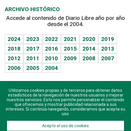
Macroeconomía
Mi mascota
Resultados deportivos
Lecturas
Planeta
Efemérides
ARCHIVO HISTÓRICO
Hablando con el pediatra
Línea de hit
Más firmas
Hecho en casa
Cumpleaños
Accede al contenido de Diario Libre año por año
desde el 2004.
Diario de nutrición
BRV
Mundo gamer
RSS
Vida y familia
TBT Deportivo
Guía del dinero
Horóscopos
2024
2023
2022
2021
2020
2019
Eñe
2018
2017
2016
2015
2014
2013
Crucigramas
2012
2011
2010
2009
2008
2007
Celebrando la vida
2006
2005
2004
Sin complejos
En pocas palabras
Utilizamos cookies propias y de terceros para obtener datos
Descarga nuestras aplicaciones para Android, iOS y
Escuchando al corazón
estadísticos de la navegación de nuestros usuarios y mejorar
sistema Huawei.
nuestros servicios. Esto nos permite personalizar el contenido
que ofrecemos y mostrar publicidad relacionada a sus
Economía Personal
intereses. Si continúa navegando, consideramos que acepta su
uso.
Consulta Libre
Acepto el uso de cookies