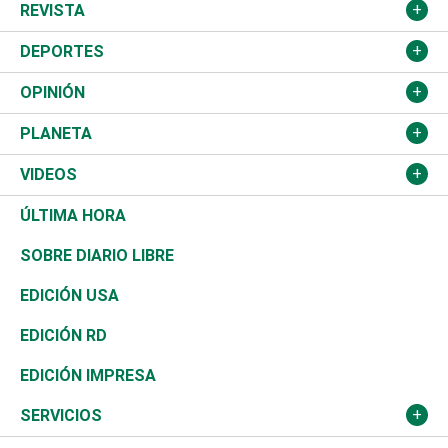
Salud
TSE
América Latina
Finanzas
REVISTA
Justicia
Congreso Nacional
Haití
Turismo
Música
DEPORTES
Política
Gobierno
España
Agro
Cine
Baloncesto
OPINIÓN
Sucesos
Europa
Empleo
Cultura
Fútbol
ADC
PLANETA
A Fondo
Canadá
Negocios
Farándula
Béisbol
Mirada Libre
Medioambiente
VIDEOS
Diálogo Libre
Medio Oriente
Energía
Moda
Motor
Editorial
Ciencia
Actualidad
ÚLTIMA HORA
José Boquete
Asia
Consumo
Belleza
Golf
De buena tinta
Clima
Mundo
SOBRE DIARIO LIBRE
Reportajes
África
Vivienda
Buena Vida
Ciclismo
En Directo
Tecnología
Economía
EDICIÓN USA
Ocenanía
Telecom.
Sociales
Tenis
El Espía
Historia
Revista
EDICIÓN RD
Caribe
Global y variable
Novedades
Olimpismo
Noticiero Poteleche
Martes de tecnología
Deportes
EDICIÓN IMPRESA
Resto del mundo
Economía personal
Podcast Arte Libre
Más deportes
Columnistas
Cambio climático
Opinión
SERVICIOS