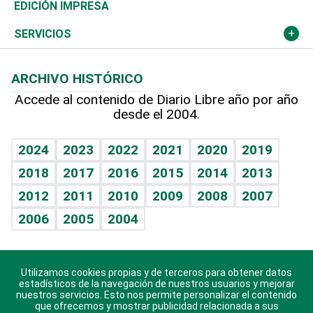
Caribe
Global y variable
Novedades
Olimpismo
Noticiero Poteleche
Martes de tecnología
Deportes
EDICIÓN IMPRESA
Resto del mundo
Economía personal
Podcast Arte Libre
Más deportes
Columnistas
Cambio climático
Opinión
SERVICIOS
Macroeconomía
Mi mascota
Resultados deportivos
Lecturas
Planeta
Efemérides
ARCHIVO HISTÓRICO
Hablando con el pediatra
Línea de hit
Más firmas
Hecho en casa
Cumpleaños
Accede al contenido de Diario Libre año por año
desde el 2004.
Diario de nutrición
BRV
Mundo gamer
RSS
Vida y familia
TBT Deportivo
Guía del dinero
Horóscopos
2024
2023
2022
2021
2020
2019
Eñe
2018
2017
2016
2015
2014
2013
Crucigramas
2012
2011
2010
2009
2008
2007
Celebrando la vida
2006
2005
2004
Sin complejos
En pocas palabras
Utilizamos cookies propias y de terceros para obtener datos
Descarga nuestras aplicaciones para Android, iOS y
Escuchando al corazón
estadísticos de la navegación de nuestros usuarios y mejorar
sistema Huawei.
nuestros servicios. Esto nos permite personalizar el contenido
que ofrecemos y mostrar publicidad relacionada a sus
Economía Personal