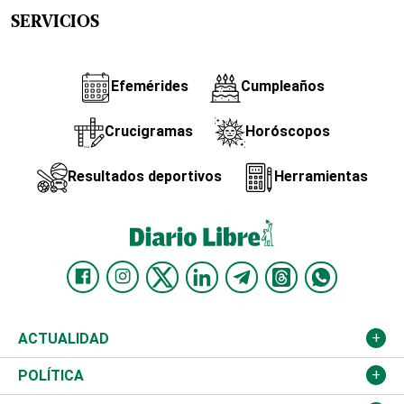
SERVICIOS
Efemérides
Cumpleaños
Crucigramas
Horóscopos
Resultados deportivos
Herramientas
ACTUALIDAD
Nacional
POLÍTICA