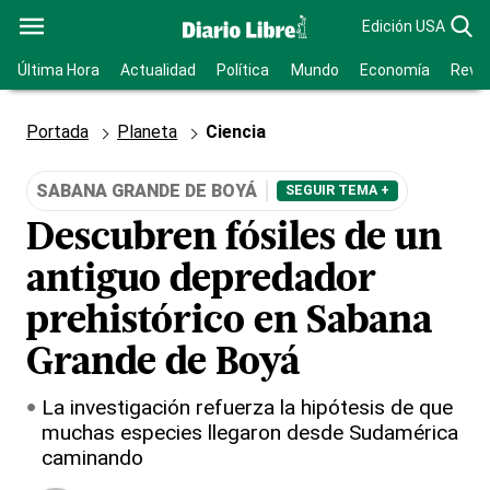
Edición USA
Última Hora
Actualidad
Política
Mundo
Economía
Revis
Portada
Planeta
Ciencia
SABANA GRANDE DE BOYÁ
SEGUIR TEMA +
Descubren fósiles de un
antiguo depredador
prehistórico en Sabana
Grande de Boyá
La investigación refuerza la hipótesis de que
muchas especies llegaron desde Sudamérica
caminando