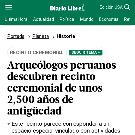
Edición USA
Última Hora
Actualidad
Política
Mundo
Economía
Revis
Portada
Planeta
Historia
RECINTO CEREMONIAL
SEGUIR TEMA +
Arqueólogos peruanos
descubren recinto
ceremonial de unos
2,500 años de
antigüedad
Este recinto parece corresponder a un
espacio especial vinculado con actividades