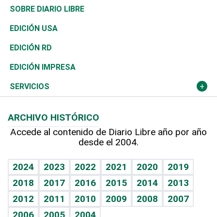
José Boquete
Asia
Consumo
Belleza
Golf
De buena tinta
Clima
Mundo
SOBRE DIARIO LIBRE
Reportajes
África
Vivienda
Buena Vida
Ciclismo
En Directo
Tecnología
Economía
EDICIÓN USA
Ocenanía
Telecom.
Sociales
Tenis
El Espía
Historia
Revista
EDICIÓN RD
Caribe
Global y variable
Novedades
Olimpismo
Noticiero Poteleche
Martes de tecnología
Deportes
EDICIÓN IMPRESA
Resto del mundo
Economía personal
Podcast Arte Libre
Más deportes
Columnistas
Cambio climático
Opinión
SERVICIOS
Macroeconomía
Mi mascota
Resultados deportivos
Lecturas
Planeta
Efemérides
ARCHIVO HISTÓRICO
Hablando con el pediatra
Línea de hit
Más firmas
Hecho en casa
Cumpleaños
Accede al contenido de Diario Libre año por año
desde el 2004.
Diario de nutrición
BRV
Mundo gamer
RSS
Vida y familia
TBT Deportivo
Guía del dinero
Horóscopos
2024
2023
2022
2021
2020
2019
Eñe
2018
2017
2016
2015
2014
2013
Crucigramas
2012
2011
2010
2009
2008
2007
Celebrando la vida
2006
2005
2004