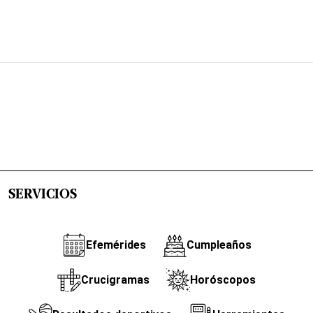
SERVICIOS
Efemérides
Cumpleaños
Crucigramas
Horóscopos