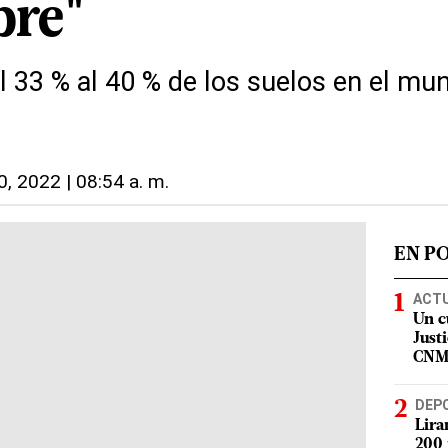
bre"
l 33 % al 40 % de los suelos en el mu
0, 2022 | 08:54 a. m.
EN P
ACT
Un c
Justi
CN
DEP
Lira
200 