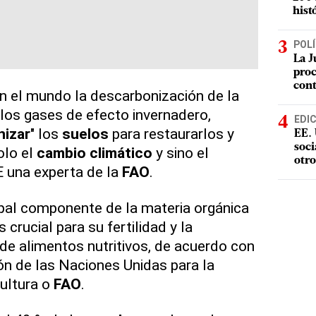
hist
POLÍ
La J
proc
con
n el mundo la descarbonización de la
los gases de efecto invernadero,
EDI
nizar
" los
suelos
para restaurarlos y
EE. 
soci
olo el
cambio climático
y sino el
otro
E una experta de la
FAO
.
ipal componente de la materia orgánica
 crucial para su fertilidad y la
e alimentos nutritivos, de acuerdo con
ón de las Naciones Unidas para la
cultura o
FAO
.