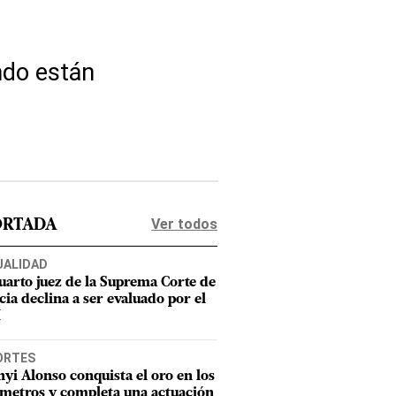
ndo están
Ver todos
ORTADA
UALIDAD
uarto juez de la Suprema Corte de
cia declina a ser evaluado por el
M
ORTES
nyi Alonso conquista el oro en los
metros y completa una actuación