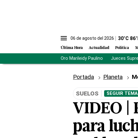
30
°C
86
°
06 de agosto del 2026
Última Hora
Actualidad
Política
M
Oro Marileidy Paulino
Jueces Supr
Portada
Planeta
M
SUELOS
SEGUIR TEMA
VIDEO | 
para luc