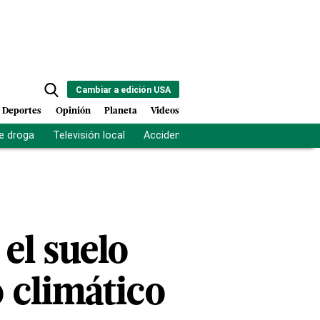
Cambiar a edición USA
Deportes
Opinión
Planeta
Videos
e droga
Televisión local
Accidente Los Ríos
Fuerza antipand
el suelo
 climático